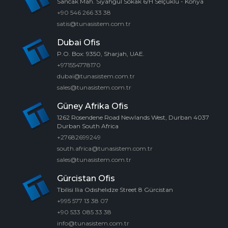
Sancak Mah. Siyahgül Sokak 6/H Selçuklu - Konya
+90 546 266 33 38
satis@tunasistem.com.tr
Dubai Ofis
P.O. Box: 9350, Sharjah, UAE.
+971554778170
dubai@tunasistem.com.tr
sales@tunasistem.com.tr
Güney Afrika Ofis
1262 Rosendene Road Newlands West, Durban 4037
Durban South Africa
+27682699249
south.africa@tunasistem.com.tr
sales@tunasistem.com.tr
Gürcistan Ofis
Tbilisi Ilia Odıshelıdze Street 8 Gürcistan
+995 577 13 38 07
+90 533 085 33 38
info@tunasistem.com.tr