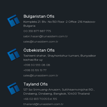
Bulgaristan Ofis
Kompleks 21. Blv. No:150 Floor :2 Office :216 Haskovo-
Bulgaria
00 359 877 887 775
sabri.hasan@tunasistem.com.tr
sales@tunasistem.com.tr
Özbekistan Ofis
Toshkent shahar, Shayhontohur tumani, Bunyodkor
kochasi 8a-uy
+998 90 999 08 08
+998 95 199 19 77
sales@tunasistem.com.tr
Tayland Ofis
127 Soi Srimuang-Anusorn, Sutthisarnvinijchai RD.,
Dindaeng, Dindaeng, Bangkok, 10400 Thailand
+66 02 693 7005 Ext.195
thailand@tunasistem.com.tr