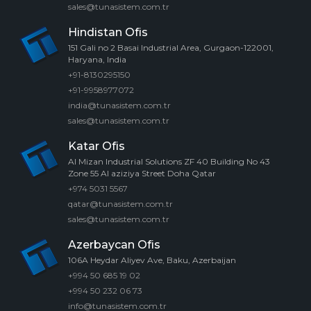
sales@tunasistem.com.tr
Hindistan Ofis
151 Gali no 2 Basai Industrial Area, Gurgaon-122001,
Haryana, India
+91-8130295150
+91-9958977072
india@tunasistem.com.tr
sales@tunasistem.com.tr
Katar Ofis
Al Mizan Industrial Solutions ZF 40 Building No 43
Zone 55 Al aziziya Street Doha Qatar
+974 5031 5567
qatar@tunasistem.com.tr
sales@tunasistem.com.tr
Azerbaycan Ofis
106A Heydar Aliyev Ave, Baku, Azerbaijan
+994 50 685 19 02
+994 50 232 06 73
info@tunasistem.com.tr