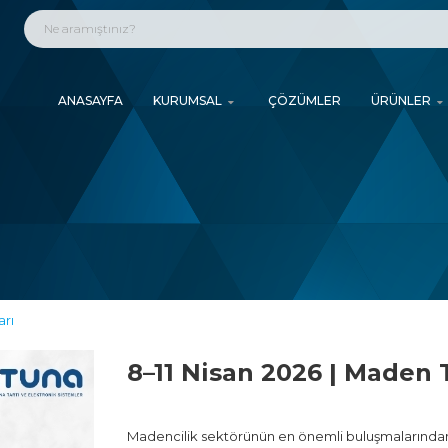
ANASAYFA
KURUMSAL
ÇÖZÜMLER
ÜRÜNLER
arı
8–11 Nisan 2026 | Maden 
Madencilik sektörünün en önemli buluşmalarından 