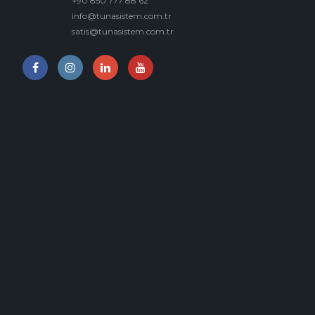
+90 850 777 88 62
info@tunasistem.com.tr
satis@tunasistem.com.tr