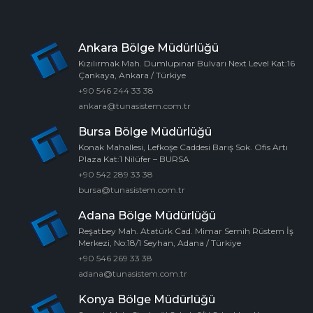
Ankara Bölge Müdürlüğü
Kızılırmak Mah. Dumlupınar Bulvarı Next Level Kat:16
Çankaya, Ankara / Türkiye
+90 546 244 33 38
ankara@tunasistem.com.tr
Bursa Bölge Müdürlüğü
Konak Mahallesi, Lefkoşe Caddesi Barış Sok. Ofis Artı
Plaza Kat:1 Nilüfer – BURSA
+90 542 289 33 38
bursa@tunasistem.com.tr
Adana Bölge Müdürlüğü
Reşatbey Mah. Atatürk Cad. Mimar Semih Rüstem İş
Merkezi, No:18/1 Seyhan, Adana / Türkiye
+90 546 269 33 38
adana@tunasistem.com.tr
Konya Bölge Müdürlüğü