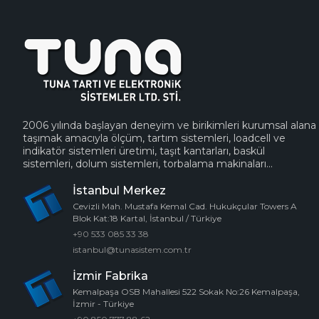
2006 yılında başlayan deneyim ve birikimleri kurumsal alana
taşımak amacıyla ölçüm, tartım sistemleri, loadcell ve
indikatör sistemleri üretimi, taşıt kantarları, baskül
sistemleri, dolum sistemleri, torbalama makinaları...
İstanbul Merkez
Cevizli Mah. Mustafa Kemal Cad. Hukukçular Towers A
Blok Kat:18 Kartal, İstanbul / Türkiye
+90 533 085 33 38
istanbul@tunasistem.com.tr
İzmir Fabrika
Kemalpaşa OSB Mahallesi 522 Sokak No:26 Kemalpaşa,
İzmir - Türkiye