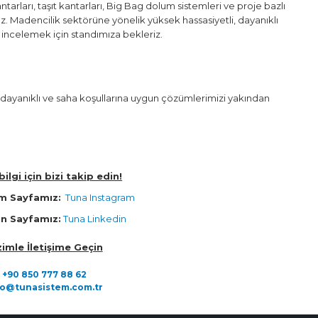
ntarları, taşıt kantarları, Big Bag dolum sistemleri ve proje bazlı
uz. Madencilik sektörüne yönelik yüksek hassasiyetli, dayanıklı
 incelemek için standımıza bekleriz.
 dayanıklı ve saha koşullarına uygun çözümlerimizi yakından
ilgi için bizi takip edin!
m Sayfamız:
Tuna Instagram
in Sayfamız:
Tuna Linkedin
zimle İletişime Geçin
+90 850 777 88 62
fo@tunasistem.com.tr