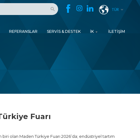
TÜR
REFERANSLAR
SERVIS & DESTEK
İK
İLETIŞIM
Türkiye Fuarı
biri olan Maden Türkiye Fuarı 2026’da; endüstriyel tartım