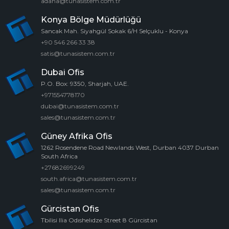
adana@tunasistem.com.tr
Konya Bölge Müdürlüğü
Sancak Mah. Siyahgül Sokak 6/H Selçuklu - Konya
+90 546 266 33 38
satis@tunasistem.com.tr
Dubai Ofis
P.O. Box: 9350, Sharjah, UAE.
+971554778170
dubai@tunasistem.com.tr
sales@tunasistem.com.tr
Güney Afrika Ofis
1262 Rosendene Road Newlands West, Durban 4037 Durban
South Africa
+27682699249
south.africa@tunasistem.com.tr
sales@tunasistem.com.tr
Gürcistan Ofis
Tbilisi Ilia Odıshelıdze Street 8 Gürcistan