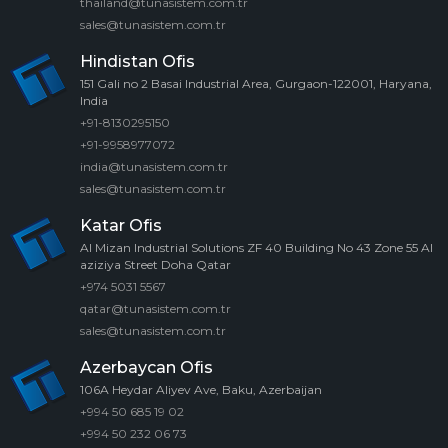
thailand@tunasistem.com.tr
sales@tunasistem.com.tr
Hindistan Ofis
151 Gali no 2 Basai Industrial Area, Gurgaon-122001, Haryana,
India
+91-8130295150
+91-9958977072
india@tunasistem.com.tr
sales@tunasistem.com.tr
Katar Ofis
Al Mizan Industrial Solutions ZF 40 Building No 43 Zone 55 Al
aziziya Street Doha Qatar
+974 5031 5567
qatar@tunasistem.com.tr
sales@tunasistem.com.tr
Azerbaycan Ofis
106A Heydar Aliyev Ave, Baku, Azerbaijan
+994 50 685 19 02
+994 50 232 06 73