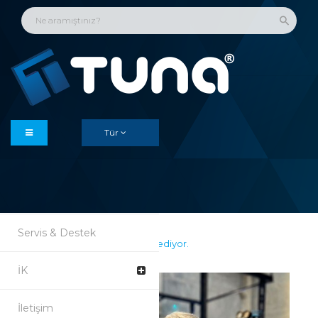
Anasayfa
Kurumsal
Çözümler
Tür
Ürünler
Referanslar
Haberler & Duyurular
Servis & Destek
Üretimlerimiz tüm hızıyla devam ediyor.
İK
İletişim