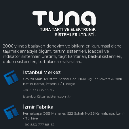
2006 yılında başlayan deneyim ve birikimleri kurumsal alana
taşımak amacıyla ölçüm, tartım sistemleri, loadcell ve
indikatör sistemleri üretimi, taşıt kantarları, baskül sistemleri,
dolum sistemleri, torbalama makinaları...
İstanbul Merkez
Cevizli Mah. Mustafa Kemal Cad. Hukukçular Towers A Blok
Kat:18 Kartal, İstanbul / Türkiye
+90 533 085 33 38
istanbul@tunasistem.com.tr
İzmir Fabrika
Kemalpaşa OSB Mahallesi 522 Sokak No:26 Kemalpaşa, İzmir
- Türkiye
+90 850 777 88 62