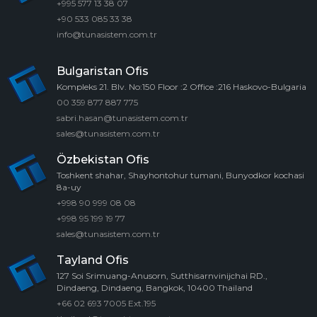
+995 577 13 38 07
+90 533 085 33 38
info@tunasistem.com.tr
Bulgaristan Ofis
Kompleks 21. Blv. No:150 Floor :2 Office :216 Haskovo-Bulgaria
00 359 877 887 775
sabri.hasan@tunasistem.com.tr
sales@tunasistem.com.tr
Özbekistan Ofis
Toshkent shahar, Shayhontohur tumani, Bunyodkor kochasi
8a-uy
+998 90 999 08 08
+998 95 199 19 77
sales@tunasistem.com.tr
Tayland Ofis
127 Soi Srimuang-Anusorn, Sutthisarnvinijchai RD.,
Dindaeng, Dindaeng, Bangkok, 10400 Thailand
+66 02 693 7005 Ext.195