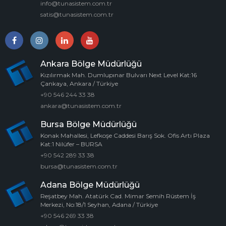
info@tunasistem.com.tr
satis@tunasistem.com.tr
Ankara Bölge Müdürlüğü
Kızılırmak Mah. Dumlupınar Bulvarı Next Level Kat:16
Çankaya, Ankara / Türkiye
+90 546 244 33 38
ankara@tunasistem.com.tr
Bursa Bölge Müdürlüğü
Konak Mahallesi, Lefkoşe Caddesi Barış Sok. Ofis Artı Plaza
Kat:1 Nilüfer – BURSA
+90 542 289 33 38
bursa@tunasistem.com.tr
Adana Bölge Müdürlüğü
Reşatbey Mah. Atatürk Cad. Mimar Semih Rüstem İş
Merkezi, No:18/1 Seyhan, Adana / Türkiye
+90 546 269 33 38