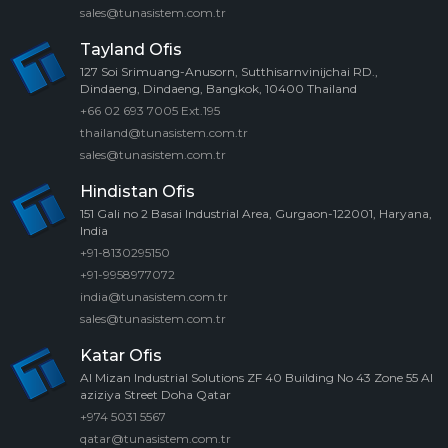
sales@tunasistem.com.tr
Tayland Ofis
127 Soi Srimuang-Anusorn, Sutthisarnvinijchai RD.,
Dindaeng, Dindaeng, Bangkok, 10400 Thailand
+66 02 693 7005 Ext.195
thailand@tunasistem.com.tr
sales@tunasistem.com.tr
Hindistan Ofis
151 Gali no 2 Basai Industrial Area, Gurgaon-122001, Haryana,
India
+91-8130295150
+91-9958977072
india@tunasistem.com.tr
sales@tunasistem.com.tr
Katar Ofis
Al Mizan Industrial Solutions ZF 40 Building No 43 Zone 55 Al
aziziya Street Doha Qatar
+974 5031 5567
qatar@tunasistem.com.tr