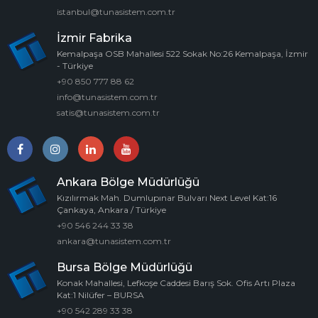
istanbul@tunasistem.com.tr
İzmir Fabrika
Kemalpaşa OSB Mahallesi 522 Sokak No:26 Kemalpaşa, İzmir
- Türkiye
+90 850 777 88 62
info@tunasistem.com.tr
satis@tunasistem.com.tr
Ankara Bölge Müdürlüğü
Kızılırmak Mah. Dumlupınar Bulvarı Next Level Kat:16
Çankaya, Ankara / Türkiye
+90 546 244 33 38
ankara@tunasistem.com.tr
Bursa Bölge Müdürlüğü
Konak Mahallesi, Lefkoşe Caddesi Barış Sok. Ofis Artı Plaza
Kat:1 Nilüfer – BURSA
+90 542 289 33 38