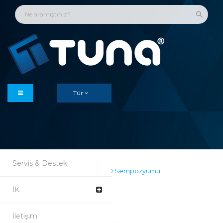
Anasayfa
Kurumsal
Çözümler
Tür
Ürünler
Referanslar
Haberler & Duyurular
Servis & Destek
Geleceğin Fabrikaları Endüstri 4.0 Sempozyumu
tamamlanmıştır.
İK
İletişim