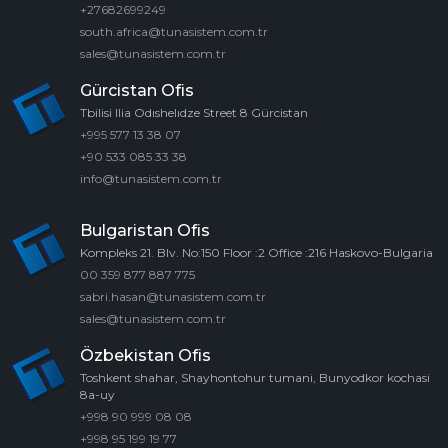
+27682699249
south.africa@tunasistem.com.tr
sales@tunasistem.com.tr
Gürcistan Ofis
Tbilisi Ilia Odıshelıdze Street 8 Gürcistan
+995 577 13 38 07
+90 533 085 33 38
info@tunasistem.com.tr
Bulgaristan Ofis
Kompleks 21. Blv. No:150 Floor :2 Office :216 Haskovo-Bulgaria
00 359 877 887 775
sabri.hasan@tunasistem.com.tr
sales@tunasistem.com.tr
Özbekistan Ofis
Toshkent shahar, Shayhontohur tumani, Bunyodkor kochasi
8a-uy
+998 90 999 08 08
+998 95 199 19 77