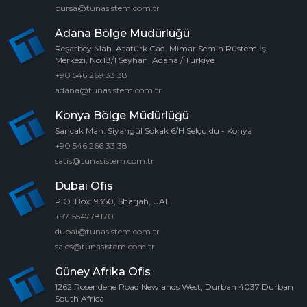
bursa@tunasistem.com.tr
Adana Bölge Müdürlüğü
Reşatbey Mah. Atatürk Cad. Mimar Semih Rüstem İş
Merkezi, No:18/1 Seyhan, Adana / Türkiye
+90 546 269 33 38
adana@tunasistem.com.tr
Konya Bölge Müdürlüğü
Sancak Mah. Siyahgül Sokak 6/H Selçuklu - Konya
+90 546 266 33 38
satis@tunasistem.com.tr
Dubai Ofis
P.O. Box: 9350, Sharjah, UAE.
+971554778170
dubai@tunasistem.com.tr
sales@tunasistem.com.tr
Güney Afrika Ofis
1262 Rosendene Road Newlands West, Durban 4037 Durban
South Africa