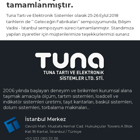
tamamlanmıştır.
Tuna Tartı ve Elektronik Sistemler olarak 25-26 Eylül 2018
tarihlerin de ‘’ Geleceğin Fabrikaları’’ sempozyumunda, Bilişim
Vadisi - İstanbul sempozyum süreci tamamlanmıştır. Standımıza
yapılan ziyaretler için müşterilerimize teşekkürlerimizi sunarız
2006 yılında başlayan deneyim ve birikimleri kurumsal alana
taşımak amacıyla ölçüm, tartım sistemleri, loadcell ve
indikatör sistemleri üretimi, taşıt kantarları, baskül sistemleri,
dolum sistemleri, torbalama makinaları...
İstanbul Merkez
Cevizli Mah. Mustafa Kemal Cad. Hukukçular Towers A Blok
Kat:18 Kartal, İstanbul / Türkiye
+90 533 085 33 38