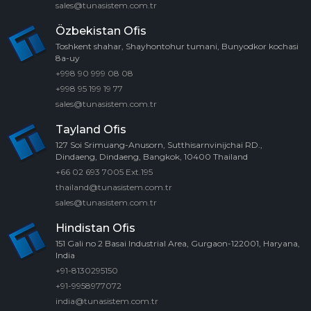
sales@tunasistem.com.tr
Özbekistan Ofis
Toshkent shahar, Shayhontohur tumani, Bunyodkor kochasi
8a-uy
+998 90 999 08 08
+998 95 199 19 77
sales@tunasistem.com.tr
Tayland Ofis
127 Soi Srimuang-Anusorn, Sutthisarnvinijchai RD.,
Dindaeng, Dindaeng, Bangkok, 10400 Thailand
+66 02 693 7005 Ext.195
thailand@tunasistem.com.tr
sales@tunasistem.com.tr
Hindistan Ofis
151 Gali no 2 Basai Industrial Area, Gurgaon-122001, Haryana,
India
+91-8130295150
+91-9958977072
india@tunasistem.com.tr