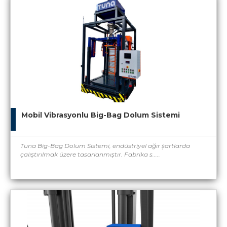
Mobil Vibrasyonlu Big-Bag Dolum Sistemi
Tuna Big-Bag Dolum Sistemi, endüstriyel ağır şartlarda
çalıştırılmak üzere tasarlanmıştır. Fabrika s.....