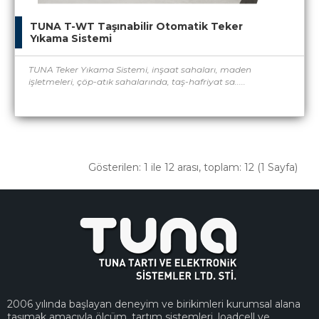
TUNA T-WT Taşınabilir Otomatik Teker
Yıkama Sistemi
TUNA Teker Yıkama Sistemi, inşaat sahaları, maden
işletmeleri, çöp-atık sahalarında, taş-hafriyat sa.....
Gösterilen: 1 ile 12 arası, toplam: 12 (1 Sayfa)
2006 yılında başlayan deneyim ve birikimleri kurumsal alana
taşımak amacıyla ölçüm, tartım sistemleri, loadcell ve