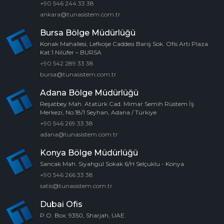
+90 546 244 33 38
ankara@tunasistem.com.tr
Bursa Bölge Müdürlüğü
Konak Mahallesi, Lefkoşe Caddesi Barış Sok. Ofis Artı Plaza
Kat:1 Nilüfer – BURSA
+90 542 289 33 38
bursa@tunasistem.com.tr
Adana Bölge Müdürlüğü
Reşatbey Mah. Atatürk Cad. Mimar Semih Rüstem İş
Merkezi, No:18/1 Seyhan, Adana / Türkiye
+90 546 269 33 38
adana@tunasistem.com.tr
Konya Bölge Müdürlüğü
Sancak Mah. Siyahgül Sokak 6/H Selçuklu - Konya
+90 546 266 33 38
satis@tunasistem.com.tr
Dubai Ofis
P.O. Box: 9350, Sharjah, UAE.