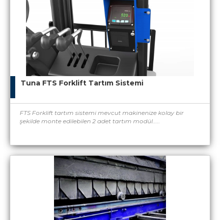
Tuna FTS Forklift Tartım Sistemi
FTS Forklift tartım sistemi mevcut makinenize kolay bir
şekilde monte edilebilen 2 adet tartım modül.....