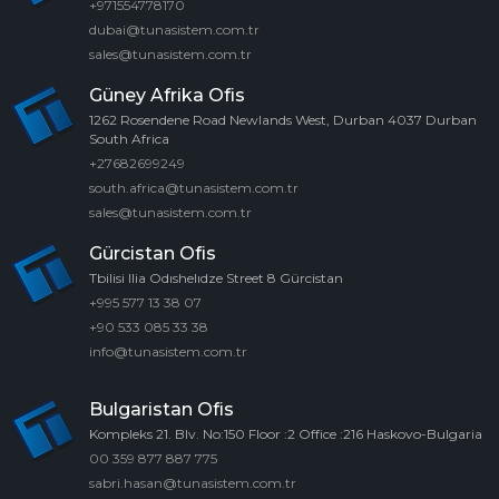
+971554778170
dubai@tunasistem.com.tr
sales@tunasistem.com.tr
Güney Afrika Ofis
1262 Rosendene Road Newlands West, Durban 4037 Durban
South Africa
+27682699249
south.africa@tunasistem.com.tr
sales@tunasistem.com.tr
Gürcistan Ofis
Tbilisi Ilia Odıshelıdze Street 8 Gürcistan
+995 577 13 38 07
+90 533 085 33 38
info@tunasistem.com.tr
Bulgaristan Ofis
Kompleks 21. Blv. No:150 Floor :2 Office :216 Haskovo-Bulgaria
00 359 877 887 775
sabri.hasan@tunasistem.com.tr