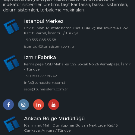
indikatör sistemleri üretimi, taşıt kantarları, baskül sistemleri,
dolum sistemleri, torbalama makinaları...
İstanbul Merkez
Cevizli Mah. Mustafa Kemal Cad. Hukukçular Towers A Blok
Kat:18 Kartal, İstanbul / Türkiye
+90 533 085 33 38
istanbul@tunasistem.com.tr
İzmir Fabrika
Kemalpaşa OSB Mahallesi 522 Sokak No:26 Kemalpaşa, İzmir
- Türkiye
+90 850 777 88 62
info@tunasistem.com.tr
satis@tunasistem.com.tr
Ankara Bölge Müdürlüğü
Kızılırmak Mah. Dumlupınar Bulvarı Next Level Kat:16
Çankaya, Ankara / Türkiye