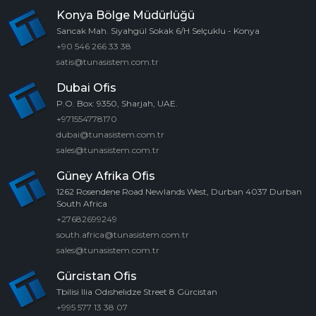
Konya Bölge Müdürlüğü
Sancak Mah. Siyahgül Sokak 6/H Selçuklu - Konya
+90 546 266 33 38
satis@tunasistem.com.tr
Dubai Ofis
P.O. Box: 9350, Sharjah, UAE.
+971554778170
dubai@tunasistem.com.tr
sales@tunasistem.com.tr
Güney Afrika Ofis
1262 Rosendene Road Newlands West, Durban 4037 Durban
South Africa
+27682699249
south.africa@tunasistem.com.tr
sales@tunasistem.com.tr
Gürcistan Ofis
Tbilisi Ilia Odıshelıdze Street 8 Gürcistan
+995 577 13 38 07