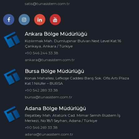
satis@tunasistem.com.tr
Ankara Bölge Müdürlüğü
Kızılırmak Mah. Dumlupınar Bulvarı Next Level Kat:16
Çankaya, Ankara / Türkiye
+90 546 244 33 38
ankara@tunasistem.com.tr
Bursa Bölge Müdürlüğü
Konak Mahallesi, Lefkoşe Caddesi Barış Sok. Ofis Artı Plaza
Kat:1 Nilüfer – BURSA
+90 542 289 33 38
bursa@tunasistem.com.tr
Adana Bölge Müdürlüğü
Reşatbey Mah. Atatürk Cad. Mimar Semih Rüstem İş
Merkezi, No:18/1 Seyhan, Adana / Türkiye
+90 546 269 33 38
adana@tunasistem.com.tr