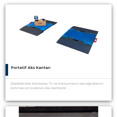
Portatif Aks Kantarı
ÖzellikleriAks Kantarları Tır ve Kamyonların aks ağırlıklarını
tartmak için kullanılır.Aks kantarlar.....