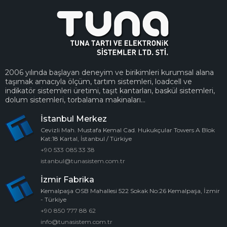
2006 yılında başlayan deneyim ve birikimleri kurumsal alana
taşımak amacıyla ölçüm, tartım sistemleri, loadcell ve
indikatör sistemleri üretimi, taşıt kantarları, baskül sistemleri,
dolum sistemleri, torbalama makinaları...
İstanbul Merkez
Cevizli Mah. Mustafa Kemal Cad. Hukukçular Towers A Blok
Kat:18 Kartal, İstanbul / Türkiye
+90 533 085 33 38
istanbul@tunasistem.com.tr
İzmir Fabrika
Kemalpaşa OSB Mahallesi 522 Sokak No:26 Kemalpaşa, İzmir
- Türkiye
+90 850 777 88 62
info@tunasistem.com.tr