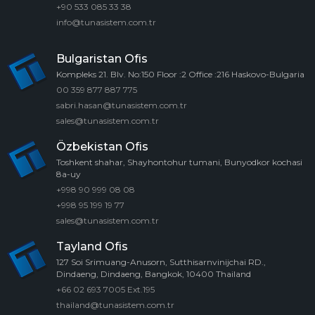
+90 533 085 33 38
info@tunasistem.com.tr
Bulgaristan Ofis
Kompleks 21. Blv. No:150 Floor :2 Office :216 Haskovo-Bulgaria
00 359 877 887 775
sabri.hasan@tunasistem.com.tr
sales@tunasistem.com.tr
Özbekistan Ofis
Toshkent shahar, Shayhontohur tumani, Bunyodkor kochasi
8a-uy
+998 90 999 08 08
+998 95 199 19 77
sales@tunasistem.com.tr
Tayland Ofis
127 Soi Srimuang-Anusorn, Sutthisarnvinijchai RD.,
Dindaeng, Dindaeng, Bangkok, 10400 Thailand
+66 02 693 7005 Ext.195
thailand@tunasistem.com.tr