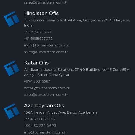
sales@tunasistem.com.tr
Hindistan Ofis
151 Gali no 2 Basai Industrial Area, Gurgaon-122001, Haryana,
India
+91-8130295150
+91-9958977072
india@tunasistem.com.tr
sales@tunasistem.com.tr
Katar Ofis
Al Mizan Industrial Solutions ZF 40 Building No 43 Zone 55 Al
aziziya Street Doha Qatar
+974 5031 5567
qatar@tunasistem.com.tr
sales@tunasistem.com.tr
Azerbaycan Ofis
106A Heydar Aliyev Ave, Baku, Azerbaijan
+994 50 685 19 02
+994 50 232 06 73
info@tunasistem.com.tr