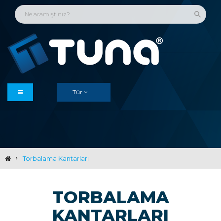
Tür
Torbalama Kantarları
TORBALAMA
KANTARLARI