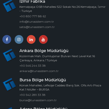
İzmir Fabrika
Kemalpaşa OSB Mahallesi 522 Sokak No:26 Kemalpaşa, İzmir
- Türkiye
+90 850 777 88 62
info@tunasistem.com.tr
satis@tunasistem.com.tr
Ankara Bölge Müdürlüğü
Kızılırmak Mah. Dumlupınar Bulvarı Next Level Kat:16
Çankaya, Ankara / Türkiye
+90 546 244 33 38
ankara@tunasistem.com.tr
Bursa Bölge Müdürlüğü
Konak Mahallesi, Lefkoşe Caddesi Barış Sok. Ofis Artı Plaza
Kat:1 Nilüfer – BURSA
+90 542 289 33 38
bursa@tunasistem.com.tr