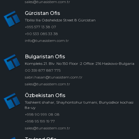
sales@tunasistem.com.tr
Gürcistan Ofis
Tbilisi Ilia Odıshelıdze Street 8 Gürcistan
+995 577 13 38 07
+90 533 085 33 38
info@tunasistem.com.tr
Bulgaristan Ofis
Kompleks 21. Blv. No:150 Floor :2 Office :216 Haskovo-Bulgaria
00 359 877 887 775
sabri.hasan@tunasistem.com.tr
sales@tunasistem.com.tr
Özbekistan Ofis
Toshkent shahar, Shayhontohur tumani, Bunyodkor kochasi
8a-uy
+998 90 999 08 08
+998 95 199 19 77
sales@tunasistem.com.tr