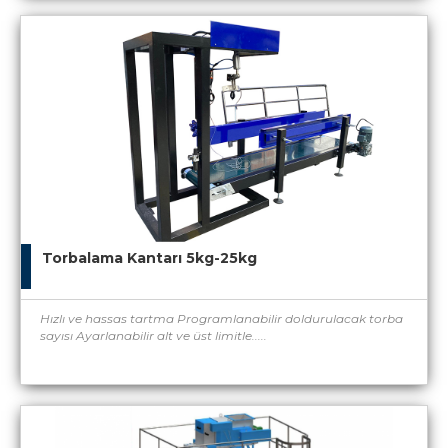
Torbalama Kantarı 5kg-25kg
Hızlı ve hassas tartma Programlanabilir doldurulacak torba
sayısı Ayarlanabilir alt ve üst limitle.....