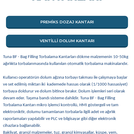
PREMIKS DOZAJ KANTARI
VENTILLI DOLUM KANTARI
Tuna BF - Bag Filling Torbalama Kantarları dökme malzemenin 10-50kg
ağırlıkta torbalanmasında kullanılan otomatik torbalama makinalarıdır.
Kullanıcı operatörün dolum ağzına torbayı takması ile çalışmaya başlar
ve set edilmiş miktarı iki kademede hassas olarak (1/1000 hassasiyet)
torbaya doldurur ve dolum bitince bırakır. Dolum işlemleri seri olarak
devam eder. Taşıma bandı sisteme dahildir. Tuna BF - Bag Filling
Torbalama Kantarı mikro işlemci kontrollü, HMI göstergeli ve tam
elektroniktir, dolumu tamamlanan torbalarla ilgili adet ve ağırlık
raporlamaları yapılabilir ve PLC ve bilgisayar gibi diğer elektronik
cihazlara bağlanabilir.
Bakliyat, granül malzemeler, tuz, granül kimyasallar, küspe, yem,