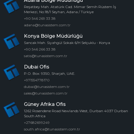
Adana Bölge Müdürlüğü
Reşatbey Mah. Atatürk Cad. Mimar Semih Rüstem İş
Merkezi, No:18/1 Seyhan, Adana / Türkiye
+90 546 269 33 38
adana@tunasistem.com.tr
Konya Bölge Müdürlüğü
Sancak Mah. Siyahgül Sokak 6/H Selçuklu - Konya
+90 546 266 33 38
satis@tunasistem.com.tr
Dubai Ofis
P.O. Box: 9350, Sharjah, UAE.
+971554778170
dubai@tunasistem.com.tr
sales@tunasistem.com.tr
Güney Afrika Ofis
1262 Rosendene Road Newlands West, Durban 4037 Durban
South Africa
+27682699249
south.africa@tunasistem.com.tr