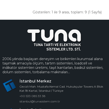
Gösterilen: 1 ile 9 arası, toplam: 9 (1 Sayfa)
2006 yılında başlayan deneyim ve birikimleri kurumsal alana
taşımak amacıyla ölçüm, tartım sistemleri, loadcell ve
indikatör sistemleri üretimi, taşıt kantarları, baskül sistemleri,
dolum sistemleri, torbalama makinaları...
İstanbul Merkez
Cevizli Mah. Mustafa Kemal Cad. Hukukçular Towers A Blok
Kat:18 Kartal, İstanbul / Türkiye
+90 533 085 33 38
istanbul@tunasistem.com.tr