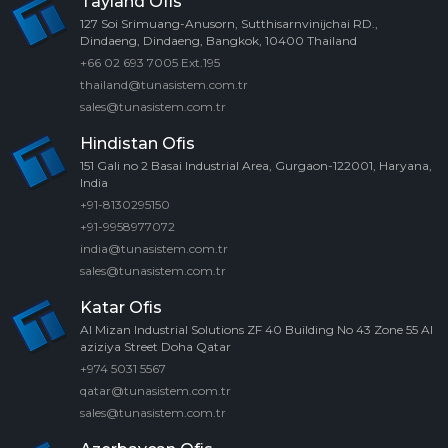
Tayland Ofis
127 Soi Srimuang-Anusorn, Sutthisarnvinijchai RD.,
Dindaeng, Dindaeng, Bangkok, 10400 Thailand
+66 02 693 7005 Ext.195
thailand@tunasistem.com.tr
sales@tunasistem.com.tr
Hindistan Ofis
151 Gali no 2 Basai Industrial Area, Gurgaon-122001, Haryana,
India
+91-8130295150
+91-9958977072
india@tunasistem.com.tr
sales@tunasistem.com.tr
Katar Ofis
Al Mizan Industrial Solutions ZF 40 Building No 43 Zone 55 Al
aziziya Street Doha Qatar
+974 5031 5567
qatar@tunasistem.com.tr
sales@tunasistem.com.tr