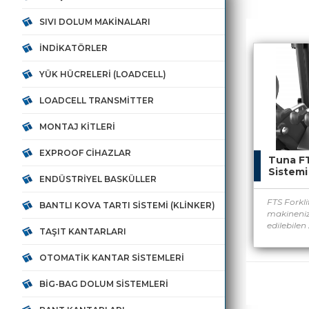
SIVI DOLUM MAKINALARI
İNDIKATÖRLER
YÜK HÜCRELERI (LOADCELL)
LOADCELL TRANSMITTER
MONTAJ KITLERI
EXPROOF CIHAZLAR
Tuna FT
Sistemi
ENDÜSTRIYEL BASKÜLLER
FTS Forkli
BANTLI KOVA TARTI SISTEMI (KLINKER)
makineniz
edilebilen
TAŞIT KANTARLARI
OTOMATIK KANTAR SISTEMLERI
BIG-BAG DOLUM SISTEMLERI