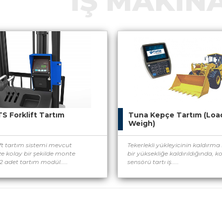
İŞ MAKIN
S Forklift Tartım
Tuna Kepçe Tartım (Loa
Weigh)
ft tartım sistemi mevcut
Tekerlekli yükleyicinin kaldırma k
e kolay bir şekilde monte
bir yüksekliğe kaldırıldığında,
 2 adet tartım modül.....
sensörü tartı iş.....