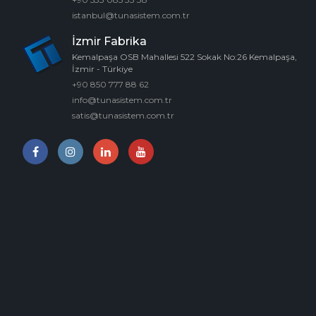
istanbul@tunasistem.com.tr
İzmir Fabrika
Kemalpaşa OSB Mahallesi 522 Sokak No:26 Kemalpaşa,
İzmir - Türkiye
+90 850 777 88 62
info@tunasistem.com.tr
satis@tunasistem.com.tr