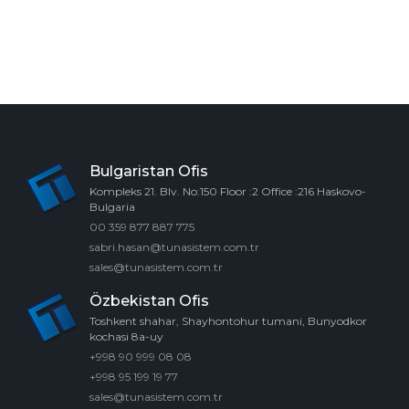
Bulgaristan Ofis
Kompleks 21. Blv. No:150 Floor :2 Office :216 Haskovo-
Bulgaria
00 359 877 887 775
sabri.hasan@tunasistem.com.tr
sales@tunasistem.com.tr
Özbekistan Ofis
Toshkent shahar, Shayhontohur tumani, Bunyodkor
kochasi 8a-uy
+998 90 999 08 08
+998 95 199 19 77
sales@tunasistem.com.tr