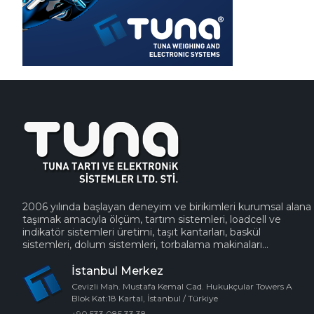
2006 yılında başlayan deneyim ve birikimleri kurumsal alana
taşımak amacıyla ölçüm, tartım sistemleri, loadcell ve
indikatör sistemleri üretimi, taşıt kantarları, baskül
sistemleri, dolum sistemleri, torbalama makinaları...
İstanbul Merkez
Cevizli Mah. Mustafa Kemal Cad. Hukukçular Towers A
Blok Kat:18 Kartal, İstanbul / Türkiye
+90 533 085 33 38