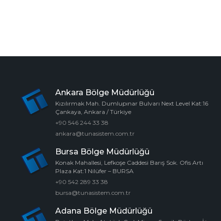
Ankara Bölge Müdürlüğü
Kızılırmak Mah. Dumlupınar Bulvarı Next Level Kat:16
Çankaya, Ankara / Türkiye
+90 546 244 33 38
ankara@tunasistem.com.tr
Bursa Bölge Müdürlüğü
Konak Mahallesi, Lefkoşe Caddesi Barış Sok. Ofis Artı
Plaza Kat:1 Nilüfer – BURSA
+90 542 289 33 38
bursa@tunasistem.com.tr
Adana Bölge Müdürlüğü