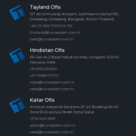
Tayland Ofis
127 Soi Srimuang-Anusorn, Sutthisarnvinijchai RD.,
Dindaeng, Dindaeng, Bangkok, 10400 Thailand
+66 02 693 7005 Ext.195
thailand@tunasistem.com.tr
sales@tunasistem.com.tr
Hindistan Ofis
151 Gali no 2 Basai Industrial Area, Gurgaon-122001,
Haryana, India
+91-8130295150
+91-9958977072
india@tunasistem.com.tr
sales@tunasistem.com.tr
Katar Ofis
Al Mizan Industrial Solutions ZF 40 Building No 43
Zone 55 Al aziziya Street Doha Qatar
+974 5031 5567
qatar@tunasistem.com.tr
sales@tunasistem.com.tr