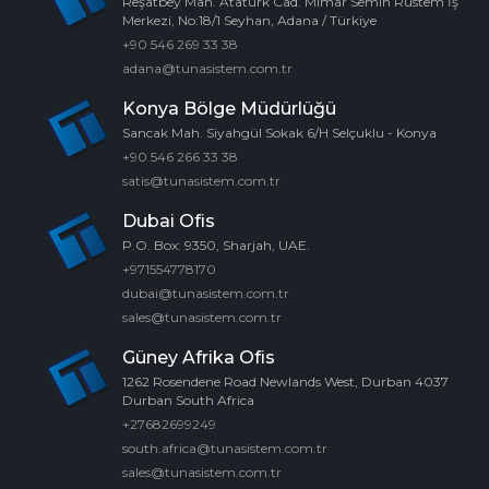
Reşatbey Mah. Atatürk Cad. Mimar Semih Rüstem İş
Merkezi, No:18/1 Seyhan, Adana / Türkiye
+90 546 269 33 38
adana@tunasistem.com.tr
Konya Bölge Müdürlüğü
Sancak Mah. Siyahgül Sokak 6/H Selçuklu - Konya
+90 546 266 33 38
satis@tunasistem.com.tr
Dubai Ofis
P.O. Box: 9350, Sharjah, UAE.
+971554778170
dubai@tunasistem.com.tr
sales@tunasistem.com.tr
Güney Afrika Ofis
1262 Rosendene Road Newlands West, Durban 4037
Durban South Africa
+27682699249
south.africa@tunasistem.com.tr
sales@tunasistem.com.tr