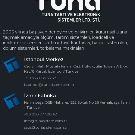
2006 yılında başlayan deneyim ve birikimleri kurumsal alana
taşımak amacıyla ölçüm, tartım sistemleri, loadcell ve
indikatör sistemleri üretimi, taşıt kantarları, baskül sistemleri,
dolum sistemleri, torbalama makinaları...
İstanbul Merkez
Cevizli Mah. Mustafa Kemal Cad. Hukukçular Towers A Blok
Kat:18 Kartal, İstanbul / Türkiye
+90 533 085 33 38
istanbul@tunasistem.com.tr
İzmir Fabrika
Kemalpaşa OSB Mahallesi 522 Sokak No:26 Kemalpaşa, İzmir
- Türkiye
+90 850 777 88 62
info@tunasistem.com.tr
satis@tunasistem.com.tr