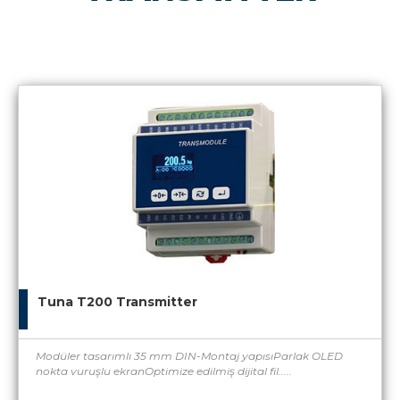
Tuna T200 Transmitter
Modüler tasarımlı 35 mm DIN-Montaj yapısıParlak OLED
nokta vuruşlu ekranOptimize edilmiş dijital fil.....