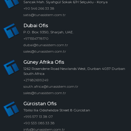
Sancak Mah. Siyahgül Sokak 6/H Selçuklu - Konya
+90 546 266 33 38
satis@tunasistem.com.tr
Dubai Ofis
P.O. Box: 9350, Sharjah, UAE.
+971554778170
dubai@tunasistem.com.tr
sales@tunasistem.com.tr
Güney Afrika Ofis
1262 Rosendene Road Newlands West, Durban 4037 Durban
South Africa
+27682699249
south.africa@tunasistem.com.tr
sales@tunasistem.com.tr
Gürcistan Ofis
Tbilisi Ilia Odıshelıdze Street 8 Gürcistan
+995 577 13 38 07
+90 533 085 33 38
info@tunasistem.com.tr