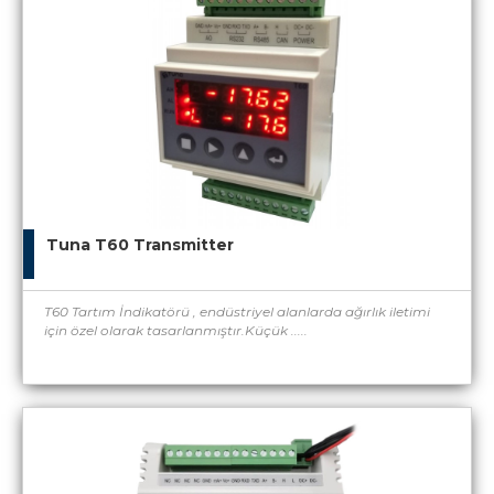
Tuna T60 Transmitter
T60 Tartım İndikatörü , endüstriyel alanlarda ağırlık iletimi
için özel olarak tasarlanmıştır.Küçük .....