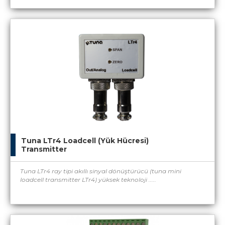
Tuna LTr4 Loadcell (Yük Hücresi)
Transmitter
Tuna LTr4 ray tipi akıllı sinyal dönüştürücü (tuna mini
loadcell transmitter LTr4) yüksek teknoloji .....