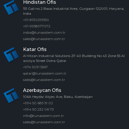
Hindistan Ofis
151 Gali no 2 Basai Industrial Area, Gurgaon-122001, Haryana,
India
+91-8130295150
+91-9958977072
india@tunasistem.com.tr
sales@tunasistem.com.tr
Katar Ofis
Al Mizan Industrial Solutions ZF 40 Building No 43 Zone 55 Al
aziziya Street Doha Qatar
+974 5031 5567
qatar@tunasistem.com.tr
sales@tunasistem.com.tr
Azerbaycan Ofis
106A Heydar Aliyev Ave, Baku, Azerbaijan
+994 50 685 19 02
+994 50 232 06 73
info@tunasistem.com.tr
sales@tunasistem.com.tr