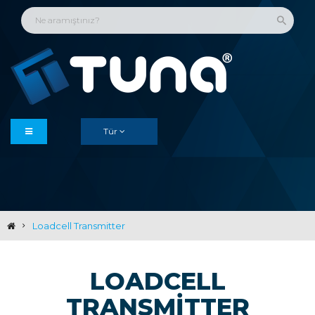
Tür
Loadcell Transmitter
LOADCELL
TRANSMITTER