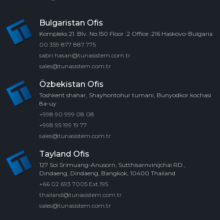
Bulgaristan Ofis
Kompleks 21. Blv. No:150 Floor :2 Office :216 Haskovo-Bulgaria
00 359 877 887 775
sabri.hasan@tunasistem.com.tr
sales@tunasistem.com.tr
Özbekistan Ofis
Toshkent shahar, Shayhontohur tumani, Bunyodkor kochasi
8a-uy
+998 90 999 08 08
+998 95 199 19 77
sales@tunasistem.com.tr
Tayland Ofis
127 Soi Srimuang-Anusorn, Sutthisarnvinijchai RD.,
Dindaeng, Dindaeng, Bangkok, 10400 Thailand
+66 02 693 7005 Ext.195
thailand@tunasistem.com.tr
sales@tunasistem.com.tr