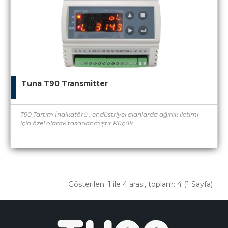
Tuna T90 Transmitter
T90 Tartım İndikatörü , endüstriyel alanlarda ağırlık iletimi
için özel olarak tasarlanmıştır.Küçük .....
Gösterilen: 1 ile 4 arası, toplam: 4 (1 Sayfa)