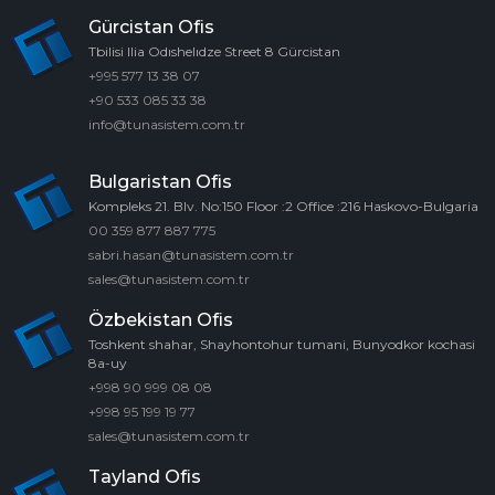
Gürcistan Ofis
Tbilisi Ilia Odıshelıdze Street 8 Gürcistan
+995 577 13 38 07
+90 533 085 33 38
info@tunasistem.com.tr
Bulgaristan Ofis
Kompleks 21. Blv. No:150 Floor :2 Office :216 Haskovo-Bulgaria
00 359 877 887 775
sabri.hasan@tunasistem.com.tr
sales@tunasistem.com.tr
Özbekistan Ofis
Toshkent shahar, Shayhontohur tumani, Bunyodkor kochasi
8a-uy
+998 90 999 08 08
+998 95 199 19 77
sales@tunasistem.com.tr
Tayland Ofis