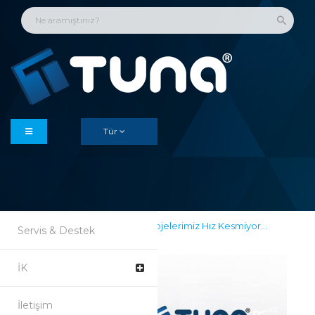
Anasayfa
Kurumsal
Çözümler
Tür
Ürünler
Referanslar
Haberler & Duyurular
Projelerimiz Hız Kesmiyor...
Servis & Destek
İK
İletişim