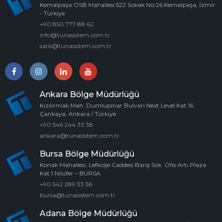
Kemalpaşa OSB Mahallesi 522 Sokak No:26 Kemalpaşa, İzmir
- Türkiye
+90 850 777 88 62
info@tunasistem.com.tr
satis@tunasistem.com.tr
Ankara Bölge Müdürlüğü
Kızılırmak Mah. Dumlupınar Bulvarı Next Level Kat:16
Çankaya, Ankara / Türkiye
+90 546 244 33 38
ankara@tunasistem.com.tr
Bursa Bölge Müdürlüğü
Konak Mahallesi, Lefkoşe Caddesi Barış Sok. Ofis Artı Plaza
Kat:1 Nilüfer – BURSA
+90 542 289 33 38
bursa@tunasistem.com.tr
Adana Bölge Müdürlüğü