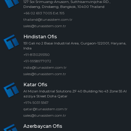
127 Soi Srimuang-Anusorn, Sutthisarnvinijchai RD.,
Dindaeng, Dindaeng, Bangkok, 10400 Thailand
+66 02 693 7005 Ext.195
thailand@tunasistem.com.tr
sales@tunasistem.com.tr
Hindistan Ofis
151 Gali no 2 Basai Industrial Area, Gurgaon-122001, Haryana,
India
+91-8130295150
+91-9958977072
india@tunasistem.com.tr
sales@tunasistem.com.tr
Katar Ofis
Al Mizan Industrial Solutions ZF 40 Building No 43 Zone 55 Al
aziziya Street Doha Qatar
+974 5031 5567
qatar@tunasistem.com.tr
sales@tunasistem.com.tr
Azerbaycan Ofis