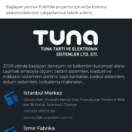
Başlayan yeni bir TÜBİTAK projemiz için ArGe bölümü
ekibimizdeki tüm çalışanlarımızı tebrik ederiz...
2006 yılında başlayan deneyim ve birikimleri kurumsal alana
taşımak amacıyla ölçüm, tartım sistemleri, loadcell ve
indikatör sistemleri üretimi, taşıt kantarları, baskül sistemleri,
dolum sistemleri, torbalama makinaları...
İstanbul Merkez
Cevizli Mah. Mustafa Kemal Cad. Hukukçular Towers A Blok
Kat:18 Kartal, İstanbul / Türkiye
+90 533 085 33 38
istanbul@tunasistem.com.tr
İzmir Fabrika