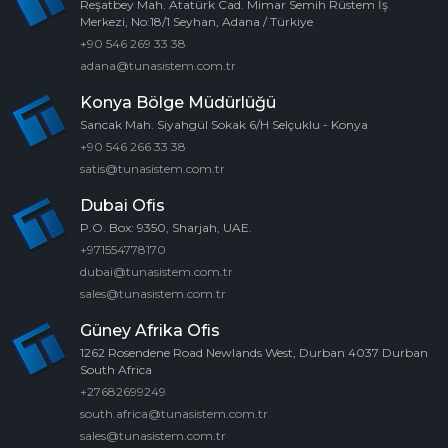
Reşatbey Mah. Atatürk Cad. Mimar Semih Rüstem İş
Merkezi, No:18/1 Seyhan, Adana / Türkiye
+90 546 269 33 38
adana@tunasistem.com.tr
Konya Bölge Müdürlüğü
Sancak Mah. Siyahgül Sokak 6/H Selçuklu - Konya
+90 546 266 33 38
satis@tunasistem.com.tr
Dubai Ofis
P.O. Box: 9350, Sharjah, UAE.
+971554778170
dubai@tunasistem.com.tr
sales@tunasistem.com.tr
Güney Afrika Ofis
1262 Rosendene Road Newlands West, Durban 4037 Durban
South Africa
+27682699249
south.africa@tunasistem.com.tr
sales@tunasistem.com.tr