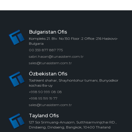
Bulgaristan Ofis
Kompleks 21. Blv. No:150 Floor :2 Office :216 Haskovo-
Bulgaria
00 359 877 887 775
sabri.hasan@tunasistem.com.tr
sales@tunasistem.com.tr
Özbekistan Ofis
Toshkent shahar, Shayhontohur tumani, Bunyodkor
kochasi 8a-uy
+998 90 999 08 08
+998 95 199 19 77
sales@tunasistem.com.tr
Tayland Ofis
127 Soi Srimuang-Anusorn, Sutthisarnvinijchai RD.,
Dindaeng, Dindaeng, Bangkok, 10400 Thailand