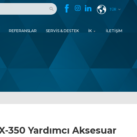
TÜR
REFERANSLAR
SERVIS & DESTEK
İK
İLETIŞIM
X-350 Yardımcı Aksesuar