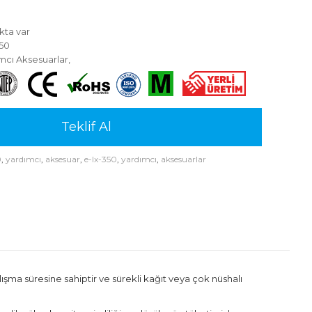
kta var
50
mcı Aksesuarlar
,
Teklif Al
0
,
yardımcı
,
aksesuar
,
e-lx-350
,
yardımcı
,
aksesuarlar
şma süresine sahiptir ve sürekli kağıt veya çok nüshalı