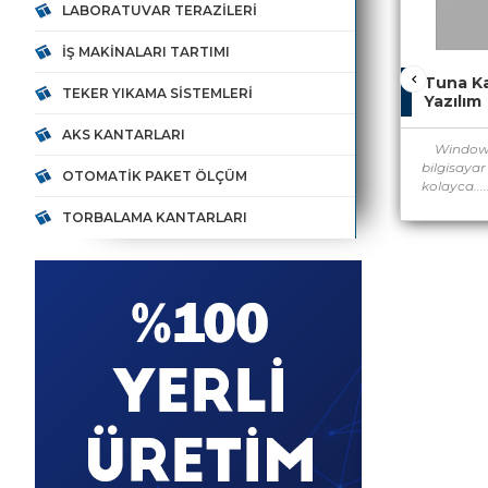
LABORATUVAR TERAZILERI
İŞ MAKINALARI TARTIMI
Tuna Ka
TEKER YIKAMA SISTEMLERI
Yazılım
AKS KANTARLARI
Windows 
bilgisayar
OTOMATIK PAKET ÖLÇÜM
kolayca....
TORBALAMA KANTARLARI