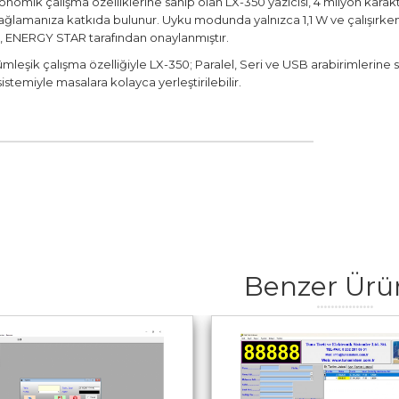
mik çalışma özelliklerine sahip olan LX-350 yazıcısı, 4 milyon karakte
sağlamanıza katkıda bulunur. Uyku modunda yalnızca 1,1 W ve çalışırke
ği, ENERGY STAR tarafından onaylanmıştır.
leşik çalışma özelliğiyle LX-350; Paralel, Seri ve USB arabirimlerine 
istemiyle masalara kolayca yerleştirilebilir.
Benzer Ürü