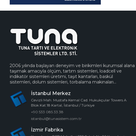
2006 yılında başlayan deneyim ve birikimleri kurumsal alana
taşımak amacıyla ölçüm, tartım sistemleri, loadcell ve
indikatör sistemleri üretimi, taşıt kantarları, baskül
sistemleri, dolum sistemleri, torbalama makinaları...
İstanbul Merkez
Cevizli Mah. Mustafa Kemal Cad. Hukukçular Towers A
Blok Kat:18 Kartal, İstanbul / Türkiye
+90 533 085 33 38
istanbul@tunasistem.com.tr
İzmir Fabrika