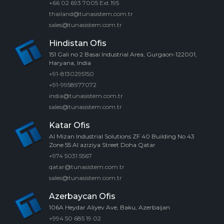
+66 02 693 7005 Ext.195
thailand@tunasistem.com.tr
sales@tunasistem.com.tr
Hindistan Ofis
151 Gali no 2 Basai Industrial Area, Gurgaon-122001,
Haryana, India
+91-8130295150
+91-9958977072
india@tunasistem.com.tr
sales@tunasistem.com.tr
Katar Ofis
Al Mizan Industrial Solutions ZF 40 Building No 43
Zone 55 Al aziziya Street Doha Qatar
+974 5031 5567
qatar@tunasistem.com.tr
sales@tunasistem.com.tr
Azerbaycan Ofis
106A Heydar Aliyev Ave, Baku, Azerbaijan
+994 50 685 19 02