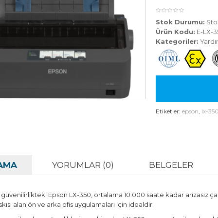
Stok Durumu:
Sto
Ürün Kodu:
E-LX-3
Kategoriler:
Yardı
Etiketler:
epson
,
lx-35
AMA
YORUMLAR (0)
BELGELER
venilirlikteki Epson LX-350, ortalama 10.000 saate kadar arızasız çalı
ısı alan ön ve arka ofis uygulamaları için idealdir.