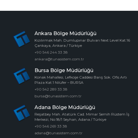
Ankara Bölge Müdürlüğü
Kızılırmak Mah. Dumlupınar Bulvarı Next Level Kat:16
Çankaya, Ankara / Türkiye
+90 546 244 33 38
ankara@tunasistem.com.tr
Bursa Bölge Müdürlüğü
Konak Mahallesi, Lefkoşe Caddesi Barış Sok. Ofis Artı
Plaza Kat:1 Nilüfer – BURSA
+90 542 289 33 38
bursa@tunasistem.com.tr
Adana Bölge Müdürlüğü
Reşatbey Mah. Atatürk Cad. Mimar Semih Rüstem İş
Merkezi, No:18/1 Seyhan, Adana / Türkiye
+90 546 269 33 38
adana@tunasistem.com.tr