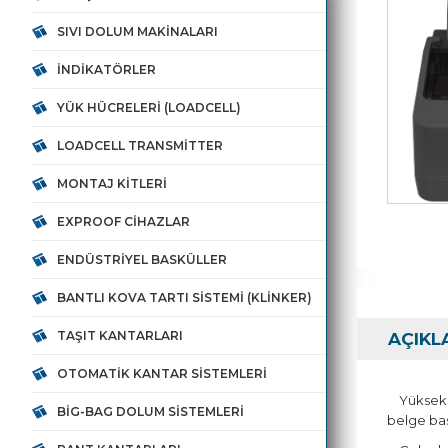
SIVI DOLUM MAKINALARI
İNDIKATÖRLER
YÜK HÜCRELERI (LOADCELL)
LOADCELL TRANSMITTER
MONTAJ KITLERI
EXPROOF CIHAZLAR
ENDÜSTRIYEL BASKÜLLER
BANTLI KOVA TARTI SISTEMI (KLINKER)
TAŞIT KANTARLARI
AÇIKL
OTOMATIK KANTAR SISTEMLERI
Yüksek gü
BIG-BAG DOLUM SISTEMLERI
belge bask