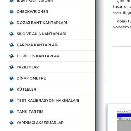
BANT KANTARLARI
Çok ekono
tasarruf 
CHECKWEIGHER
verimlili
Kolay tüm
DOZAJ BANT KANTARLARI
yönetim s
SILO VE AKIŞ KANTARLARI
ÇARPMA KANTARLARI
CORIOLIS KANTARLAR
YAZILIMLAR
DINAMOMETRE
KÜTLELER
TEST KALIBRASYON MAKINALARI
TANK TARTIM
YARDIMCI AKSESUARLAR