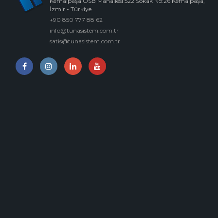
Kemalpaşa OSB Mahallesi 522 Sokak No:26 Kemalpaşa,
İzmir - Türkiye
+90 850 777 88 62
info@tunasistem.com.tr
satis@tunasistem.com.tr