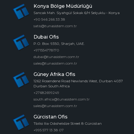
Konya Bölge Müdürlüğü
Sancak Mah. Siyahgül Sokak 6/H Selçuklu - Konya
+90 546 266 33 38
satis@tunasistem.com.tr
Dubai Ofis
P.O. Box: 9350, Sharjah, UAE.
+971554778170
dubai@tunasistem.com.tr
sales@tunasistem.com.tr
Güney Afrika Ofis
1262 Rosendene Road Newlands West, Durban 4037
Durban South Africa
+27682699249
south.africa@tunasistem.com.tr
sales@tunasistem.com.tr
Gürcistan Ofis
Tbilisi Ilia Odıshelıdze Street 8 Gürcistan
+995 577 13 38 07