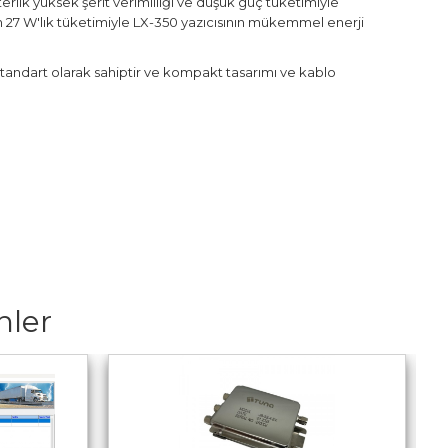
rlik yüksek şerit verimliliği ve düşük güç tüketimiyle
n 27 W'lık tüketimiyle LX-350 yazıcısının mükemmel enerji
standart olarak sahiptir ve kompakt tasarımı ve kablo
nler