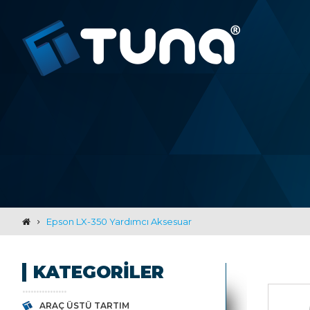
Epson LX-350 Yardımcı Aksesuar
KATEGORILER
ARAÇ ÜSTÜ TARTIM