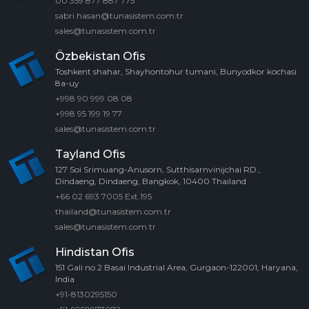
00 359 877 887 775
sabri.hasan@tunasistem.com.tr
sales@tunasistem.com.tr
Özbekistan Ofis
Toshkent shahar, Shayhontohur tumani, Bunyodkor kochasi
8a-uy
+998 90 999 08 08
+998 95 199 19 77
sales@tunasistem.com.tr
Tayland Ofis
127 Soi Srimuang-Anusorn, Sutthisarnvinijchai RD.,
Dindaeng, Dindaeng, Bangkok, 10400 Thailand
+66 02 693 7005 Ext.195
thailand@tunasistem.com.tr
sales@tunasistem.com.tr
Hindistan Ofis
151 Gali no 2 Basai Industrial Area, Gurgaon-122001, Haryana,
India
+91-8130295150