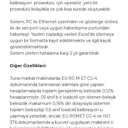
kalibrasyon prosedürü için operatör yeni bir
prosedürü kolaylıkla ve çok kısa sürede oluşturabilir.
Sistem, PC ile Ethernet üzerinden ve gösterge ünitesi
ile de seri port veya uygun haberleşme portundan
haberleşir. Yazılım topladığı verileri Excel'de izlemeye
uygun bir formatta kayıt edebilmekte ve ilgili kaydı
gösterebilmektedir.
Sistem üretim hatalarına karşı 2 yıl garantilidir.
Diğer Özellikleri:
Tuna markalı makinalarda EU R0 M ET CG-4
dokümanında tanımlanan adımlara göre yapılan
hesaplamalarda toplam genişletilmiş belirsizlik 0,12%
hesaplanmıştır. 05 sınıf b ir loadcell için istenen birleşik
belirsizlik maksimum 0,16% din dolayısıyla sistemin
toplam belirsizliği 0,5 sınıf loadcell kalibrasyon u
yapmaya yeterlidir, ancak; EU R0MET CG-4 ve ISO
376 dokümanlarında a kuvvet uygulayan makineni n