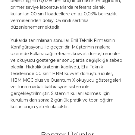
belirsiz liginin 0,02%'den küçük olması istendiğinden,
primer seviye laboratuvarlarda referans olarak
kullanılan 00 sınıf loadcellere en az 0,03% belirsizlik
vermelerinden dolayı 05 sınıfı sertifika
düzenlenememektedir.
Yukarda tanımlanan sonullar Ehil Teknik Firmasının
Konfigürasyonu ile geçerlidir. Müşterinin makina
üzerinde kullanacağı referans kuvvet dönüştürücüler
ve okuyucu göstergeler sonuçlarda değişikliğe sebep
olabilir. Hidrolik ünitenin kabiliyeti, Ehil Teknik
tesislerinde 00 sınıf HBM kuvvet dönüştürücüler,
HBM MGC plus ve Quantum X okuyucu göstergeleri
ve Tuna markalı kalibrasyon sistemi ile
gerçekleştirilmiştir. Sistemin kullanılabilmesi için
kurulum dan sonra 2 günlük pratik ve teori eğitim
kullanıcı için yeterli olacaktır.
Benzer Ürünler