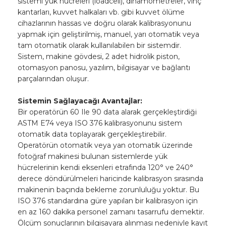
sistemi yük hücreleri (loadcell), dinamometreler, vinç
kantarları, kuvvet halkaları vb. gibi kuvvet ölüme
cihazlarının hassas ve doğru olarak kalibrasyonunu
yapmak için geliştirilmiş, manuel, yarı otomatik veya
tam otomatik olarak kullanılabilen bir sistemdir.
Sistem, makine gövdesi, 2 adet hidrolik piston,
otomasyon panosu, yazılım, bilgisayar ve bağlantı
parçalarından oluşur.
Sistemin Sağlayacağı Avantajlar:
Bir operatörün 60 Ile 90 data alarak gerçekleştirdiği
ASTM E74 veya ISO 376 kalibrasyonunu sistem
otomatik data toplayarak gerçekleştirebilir.
Operatörün otomatik veya yan otomatik üzerinde
fotoğraf makinesi bulunan sistemlerde yük
hücrelerinin kendi eksenleri etrafında 120° ve 240°
derece döndürülmeleri haricinde kalibrasyon sırasında
makinenin baçında bekleme zorunluluğu yoktur. Bu
ISO 376 standardına güre yapılan bir kalibrasyon için
en az 160 dakika personel zamanı tasarrufu demektir.
Ölçüm sonuçlarının bilgisayara alınması nedeniyle kayıt