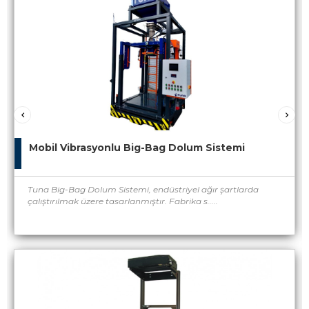
Mobil Vibrasyonlu Big-Bag Dolum Sistemi
Tuna Big-Bag Dolum Sistemi, endüstriyel ağır şartlarda
çalıştırılmak üzere tasarlanmıştır. Fabrika s.....