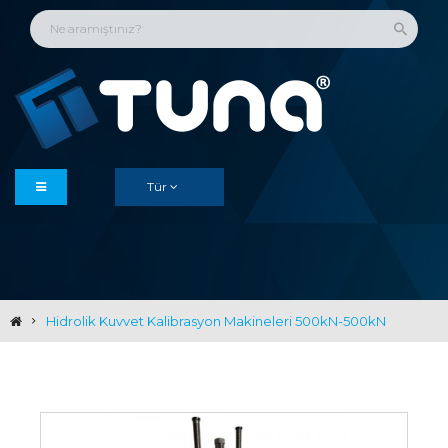
Tür
Hidrolik Kuvvet Kalibrasyon Makineleri 500kN-500kN