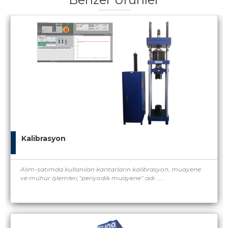
Kalibrasyon
Alım-satımda kullanılan kantarların kalibrasyon, muayene
ve mühür işlemleri,”periyodik muayene” adı .....