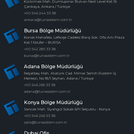
Kızılırmak Mah. Dumlupınar Bulvarı Next Level Kat:16
Çankaya, Ankara / Türkiye
+90 546 244 33 38
ankara@tunasistem.com.tr
Bursa Bölge Müdürlüğü
Konak Mahallesi, Lefkoşe Caddesi Barış Sok. Ofis Artı Plaza
Kat:1 Nilüfer – BURSA
+90 542 289 33 38
bursa@tunasistem.com.tr
Adana Bölge Müdürlüğü
Reşatbey Mah. Atatürk Cad. Mimar Semih Rüstem İş
Merkezi, No:18/1 Seyhan, Adana / Türkiye
+90 546 269 33 38
adana@tunasistem.com.tr
Konya Bölge Müdürlüğü
Sancak Mah. Siyahgül Sokak 6/H Selçuklu - Konya
+90 546 266 33 38
satis@tunasistem.com.tr
Dubai Ofis