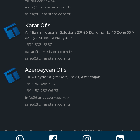
+91-9958977072
india@tunasistem.com.tr
sales@tunasistem.com.tr
Katar Ofis
Al Mizan Industrial Solutions ZF 40 Building No 43 Zone 55 Al
aziziya Street Doha Qatar
+974 5031 5567
qatar@tunasistem.com.tr
sales@tunasistem.com.tr
Azerbaycan Ofis
106A Heydar Aliyev Ave, Baku, Azerbaijan
+994 50 685 19 02
+994 50 232 06 73
info@tunasistem.com.tr
sales@tunasistem.com.tr
Tuna Tartı ve Elektronik Sistemler Ltd. Şti. © 2026 - Tüm Hakları Saklıdır.