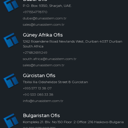
P.O. Box: 9350, Sharjah, UAE.
+971554778170
dubai@tunasistem.com.tr
sales@tunasistem.com.tr
Güney Afrika Ofis
1262 Rosendene Road Newlands West, Durban 4037 Durban
South Africa
+27682699249
south.africa@tunasistem.com.tr
sales@tunasistem.com.tr
Gürcistan Ofis
Tbilisi Ilia Odıshelıdze Street 8 Gürcistan
+995 577 13 38 07
+90 533 085 33 38
info@tunasistem.com.tr
Bulgaristan Ofis
Kompleks 21. Blv. No:150 Floor :2 Office :216 Haskovo-Bulgaria