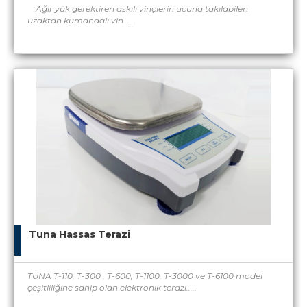
Ağır yük gerektiren askılı vinçlerin ucuna takılabilen
uzaktan kumandalı vin.....
Tuna Hassas Terazi
TUNA T-110, T-300 , T-600, T-1100, T-3000 ve T-6100 model
çeşitliliğine sahip olan elektronik terazi.....