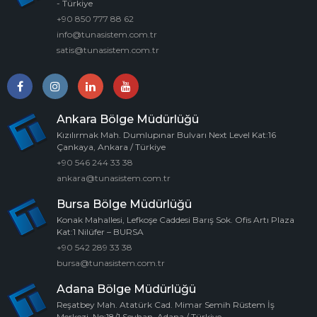
- Türkiye
+90 850 777 88 62
info@tunasistem.com.tr
satis@tunasistem.com.tr
Ankara Bölge Müdürlüğü
Kızılırmak Mah. Dumlupınar Bulvarı Next Level Kat:16
Çankaya, Ankara / Türkiye
+90 546 244 33 38
ankara@tunasistem.com.tr
Bursa Bölge Müdürlüğü
Konak Mahallesi, Lefkoşe Caddesi Barış Sok. Ofis Artı Plaza
Kat:1 Nilüfer – BURSA
+90 542 289 33 38
bursa@tunasistem.com.tr
Adana Bölge Müdürlüğü
Reşatbey Mah. Atatürk Cad. Mimar Semih Rüstem İş
Merkezi, No:18/1 Seyhan, Adana / Türkiye