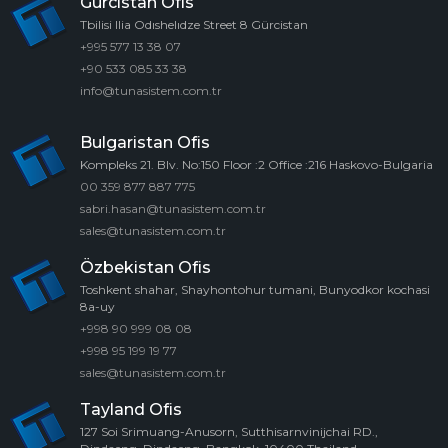
Gürcistan Ofis
Tbilisi Ilia Odıshelıdze Street 8 Gürcistan
+995 577 13 38 07
+90 533 085 33 38
info@tunasistem.com.tr
Bulgaristan Ofis
Kompleks 21. Blv. No:150 Floor :2 Office :216 Haskovo-Bulgaria
00 359 877 887 775
sabri.hasan@tunasistem.com.tr
sales@tunasistem.com.tr
Özbekistan Ofis
Toshkent shahar, Shayhontohur tumani, Bunyodkor kochasi
8a-uy
+998 90 999 08 08
+998 95 199 19 77
sales@tunasistem.com.tr
Tayland Ofis
127 Soi Srimuang-Anusorn, Sutthisarnvinijchai RD.,