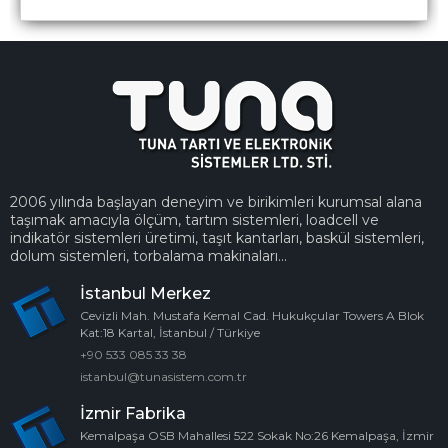
2006 yılında başlayan deneyim ve birikimleri kurumsal alana
taşımak amacıyla ölçüm, tartım sistemleri, loadcell ve
indikatör sistemleri üretimi, taşıt kantarları, baskül sistemleri,
dolum sistemleri, torbalama makinaları...
İstanbul Merkez
Cevizli Mah. Mustafa Kemal Cad. Hukukçular Towers A Blok
Kat:18 Kartal, İstanbul / Türkiye
+90 533 085 33 38
istanbul@tunasistem.com.tr
İzmir Fabrika
Kemalpaşa OSB Mahallesi 522 Sokak No:26 Kemalpaşa, İzmir