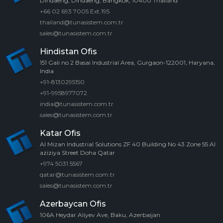
Dindaeng, Dindaeng, Bangkok, 10400 Thailand
+66 02 693 7005 Ext.195
thailand@tunasistem.com.tr
sales@tunasistem.com.tr
Hindistan Ofis
151 Gali no 2 Basai Industrial Area, Gurgaon-122001, Haryana,
India
+91-8130295150
+91-9958977072
india@tunasistem.com.tr
sales@tunasistem.com.tr
Katar Ofis
Al Mizan Industrial Solutions ZF 40 Building No 43 Zone 55 Al
aziziya Street Doha Qatar
+974 5031 5567
qatar@tunasistem.com.tr
sales@tunasistem.com.tr
Azerbaycan Ofis
106A Heydar Aliyev Ave, Baku, Azerbaijan