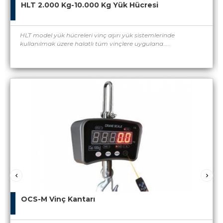
HLT 2.000 Kg-10.000 Kg Yük Hücresi
HLT model yük hücreleri vinç aşırı yük sistemlerinde
kullanılmak üzere halatlı tüm vinçlere uygulana.....
OCS-M Vinç Kantarı