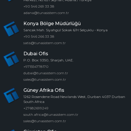
+90 546 269 33 38
adana@tunasistem.com.tr
Konya Bölge Müdürlüğü
Sancak Mah. Siyahgül Sokak 6/H Selçuklu - Konya
+90 546 266 33 38
satis@tunasistem.com.tr
Dubai Ofis
P.O. Box: 9350, Sharjah, UAE.
+971554778170
dubai@tunasistem.com.tr
sales@tunasistem.com.tr
Güney Afrika Ofis
1262 Rosendene Road Newlands West, Durban 4037 Durban
South Africa
+27682699249
south.africa@tunasistem.com.tr
sales@tunasistem.com.tr