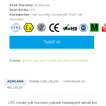
Stok Durumu:
Stokta var
Ürün Kodu:
LP2
Kategoriler:
Yük hücreleri (Loadcell)
,
Özel Yük
Hücreleri
,
Teklif Al
Etiketler:
lp2
,
pin
,
tipi
,
yük
,
hücresi
,
lp2
,
özel
,
yük
,
hücreleri
AÇIKLAMA
TEKNIK ÖZELLIKLER
YORUMLAR (0)
BELGELER
LP2 model yük hücreleri yüksek hassasiyerli silindir pin