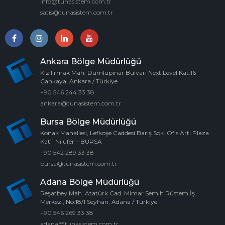
info@tunasistem.com.tr
satis@tunasistem.com.tr
Ankara Bölge Müdürlüğü
Kızılırmak Mah. Dumlupınar Bulvarı Next Level Kat:16
Çankaya, Ankara / Türkiye
+90 546 244 33 38
ankara@tunasistem.com.tr
Bursa Bölge Müdürlüğü
Konak Mahallesi, Lefkoşe Caddesi Barış Sok. Ofis Artı Plaza
Kat:1 Nilüfer – BURSA
+90 542 289 33 38
bursa@tunasistem.com.tr
Adana Bölge Müdürlüğü
Reşatbey Mah. Atatürk Cad. Mimar Semih Rüstem İş
Merkezi, No:18/1 Seyhan, Adana / Türkiye
+90 546 269 33 38
adana@tunasistem.com.tr