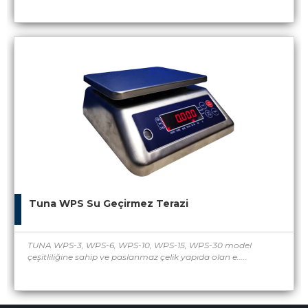
Tuna WPS Su Geçirmez Terazi
TUNA WPS-3, WPS-6, WPS-10, WPS-15, WPS-30 model
çeşitliliğine sahip ve paslanmaz çelik yapıda olan e.....