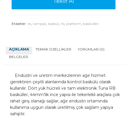
Teklif Al
Etiketler:
rb
,
rampalı
,
baskül
,
rb
,
platform
,
baskülleri
AÇIKLAMA
TEKNIK ÖZELLIKLER
YORUMLAR (0)
BELGELER
Endüstri ve üretim merkezlerinin ağır hizmet
gerektiren çeşitli alanlarında kontrol baskülü olarak
kullanılır. Dört yük hücreli ve tam elektronik Tuna RB
basküller, 44mm’lik ince yapısı ile tekerlekli araçlara çok
rahat giriş olanağı sağlar, ağır endüstri ortamında
kullanıma uygun olarak üretilmiş çok sağlam yapıya
sahiptir.