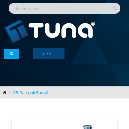
Tür
RB Rampalı Baskül