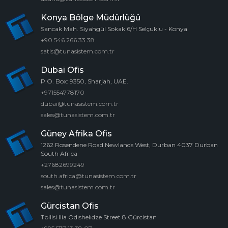
Konya Bölge Müdürlüğü
Sancak Mah. Siyahgül Sokak 6/H Selçuklu - Konya
+90 546 266 33 38
satis@tunasistem.com.tr
Dubai Ofis
P.O. Box: 9350, Sharjah, UAE.
+971554778170
dubai@tunasistem.com.tr
sales@tunasistem.com.tr
Güney Afrika Ofis
1262 Rosendene Road Newlands West, Durban 4037 Durban
South Africa
+27682699249
south.africa@tunasistem.com.tr
sales@tunasistem.com.tr
Gürcistan Ofis
Tbilisi Ilia Odıshelıdze Street 8 Gürcistan