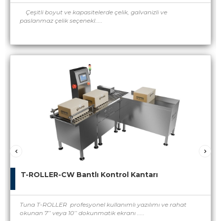
Çeşitli boyut ve kapasitelerde çelik, galvanizli ve
paslanmaz çelik seçenekl.....
T-ROLLER-CW Bantlı Kontrol Kantarı
Tuna T-ROLLER profesyonel kullanımlı yazılımı ve rahat
okunan 7’’ veya 10’’ dokunmatik ekranı .....