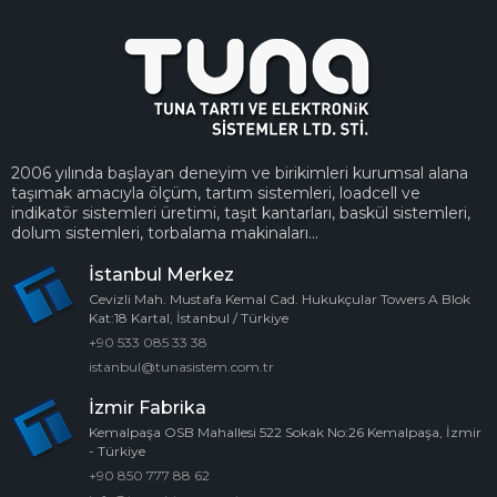
2006 yılında başlayan deneyim ve birikimleri kurumsal alana
taşımak amacıyla ölçüm, tartım sistemleri, loadcell ve
indikatör sistemleri üretimi, taşıt kantarları, baskül sistemleri,
dolum sistemleri, torbalama makinaları...
İstanbul Merkez
Cevizli Mah. Mustafa Kemal Cad. Hukukçular Towers A Blok
Kat:18 Kartal, İstanbul / Türkiye
+90 533 085 33 38
istanbul@tunasistem.com.tr
İzmir Fabrika
Kemalpaşa OSB Mahallesi 522 Sokak No:26 Kemalpaşa, İzmir
- Türkiye
+90 850 777 88 62