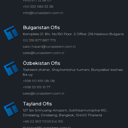
+995 577 13 38 07
+90 533 085 33 38
info@tunasistem.com.tr
Bulgaristan Ofis
Kompleks 21. Blv. No:150 Floor :2 Office :216 Haskovo-Bulgaria
00 359 877 887 775
sabri.hasan@tunasistem.com.tr
sales@tunasistem.com.tr
Özbekistan Ofis
Toshkent shahar, Shayhontohur tumani, Bunyodkor kochasi
8a-uy
+998 90 999 08 08
+998 95 199 19 77
sales@tunasistem.com.tr
Tayland Ofis
127 Soi Srimuang-Anusorn, Sutthisarnvinijchai RD.,
Dindaeng, Dindaeng, Bangkok, 10400 Thailand
+66 02 693 7005 Ext.195
thailand@tunasistem.com.tr