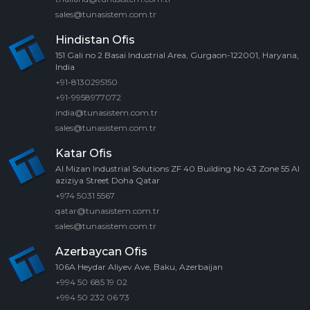
sales@tunasistem.com.tr
Hindistan Ofis
151 Gali no 2 Basai Industrial Area, Gurgaon-122001, Haryana,
India
+91-8130295150
+91-9958977072
india@tunasistem.com.tr
sales@tunasistem.com.tr
Katar Ofis
Al Mizan Industrial Solutions ZF 40 Building No 43 Zone 55 Al
aziziya Street Doha Qatar
+974 5031 5567
qatar@tunasistem.com.tr
sales@tunasistem.com.tr
Azerbaycan Ofis
106A Heydar Aliyev Ave, Baku, Azerbaijan
+994 50 685 19 02
+994 50 232 06 73