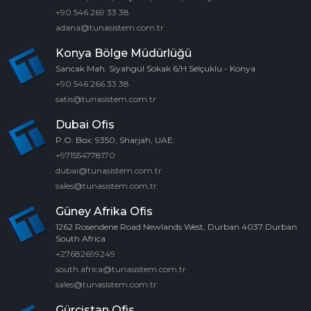
+90 546 269 33 38
adana@tunasistem.com.tr
Konya Bölge Müdürlüğü
Sancak Mah. Siyahgül Sokak 6/H Selçuklu - Konya
+90 546 266 33 38
satis@tunasistem.com.tr
Dubai Ofis
P.O. Box: 9350, Sharjah, UAE.
+971554778170
dubai@tunasistem.com.tr
sales@tunasistem.com.tr
Güney Afrika Ofis
1262 Rosendene Road Newlands West, Durban 4037 Durban
South Africa
+27682699249
south.africa@tunasistem.com.tr
sales@tunasistem.com.tr
Gürcistan Ofis