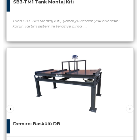
SB3-TM1 Tank Montaj Kiti
Tuna SB3-TM1 Montaj Kiti, yanal yüklerden yük hücresini
korur. Tartım sistemini teraziye alma .....
Demirci Baskülü DB