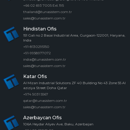
+66 02 693 7005 Ext.195
thailand@tunasistem.com.tr
sales@tunasistem.com.tr
Hindistan Ofis
151 Gali no 2 Basai Industrial Area, Gurgaon-122001, Haryana,
India
+91-8130295150
+91-9958977072
india@tunasistem.com.tr
sales@tunasistem.com.tr
Katar Ofis
Al Mizan Industrial Solutions ZF 40 Building No 43 Zone 55 Al
aziziya Street Doha Qatar
+974 5031 5567
qatar@tunasistem.com.tr
sales@tunasistem.com.tr
Azerbaycan Ofis
106A Heydar Aliyev Ave, Baku, Azerbaijan