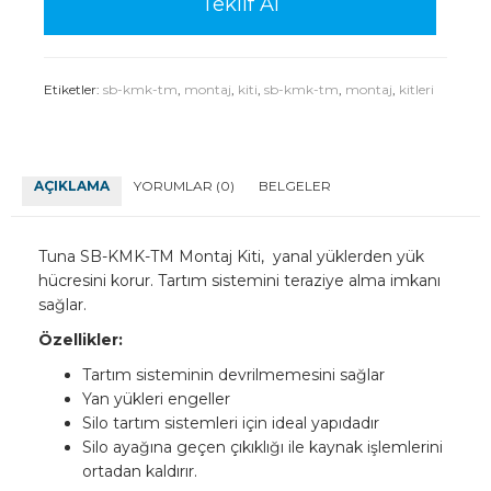
Teklif Al
Etiketler:
sb-kmk-tm
,
montaj
,
kiti
,
sb-kmk-tm
,
montaj
,
kitleri
AÇIKLAMA
YORUMLAR (0)
BELGELER
Tuna SB-KMK-TM Montaj Kiti, yanal yüklerden yük
hücresini korur. Tartım sistemini teraziye alma imkanı
sağlar.
Özellikler:
Tartım sisteminin devrilmemesini sağlar
Yan yükleri engeller
Silo tartım sistemleri için ideal yapıdadır
Silo ayağına geçen çıkıklığı ile kaynak işlemlerini
ortadan kaldırır.