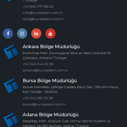
- Türkiye
+90 850 777 88 62
info@tunasistem.com.tr
satis@tunasistem.com.tr
Ankara Bölge Müdürlüğü
Kızılırmak Mah. Dumlupınar Bulvarı Next Level Kat:16
Çankaya, Ankara / Türkiye
+90 546 244 33 38
ankara@tunasistem.com.tr
Bursa Bölge Müdürlüğü
Konak Mahallesi, Lefkoşe Caddesi Barış Sok. Ofis Artı Plaza
Kat:1 Nilüfer – BURSA
+90 542 289 33 38
bursa@tunasistem.com.tr
Adana Bölge Müdürlüğü
Reşatbey Mah. Atatürk Cad. Mimar Semih Rüstem İş
Merkezi, No:18/1 Seyhan, Adana / Türkiye