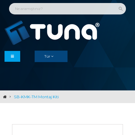
Tür
SB-KMK-TM Montaj Kiti