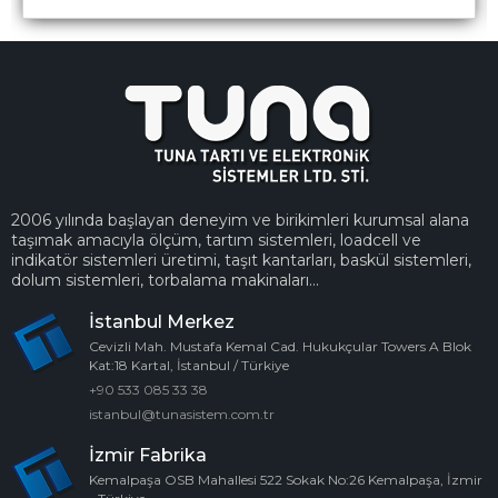
2006 yılında başlayan deneyim ve birikimleri kurumsal alana
taşımak amacıyla ölçüm, tartım sistemleri, loadcell ve
indikatör sistemleri üretimi, taşıt kantarları, baskül sistemleri,
dolum sistemleri, torbalama makinaları...
İstanbul Merkez
Cevizli Mah. Mustafa Kemal Cad. Hukukçular Towers A Blok
Kat:18 Kartal, İstanbul / Türkiye
+90 533 085 33 38
istanbul@tunasistem.com.tr
İzmir Fabrika
Kemalpaşa OSB Mahallesi 522 Sokak No:26 Kemalpaşa, İzmir