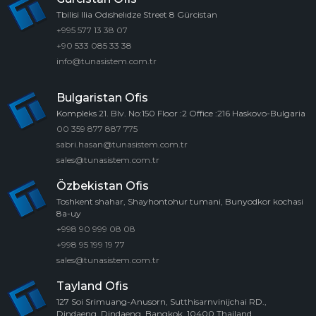
Tbilisi Ilia Odıshelıdze Street 8 Gürcistan
+995 577 13 38 07
+90 533 085 33 38
info@tunasistem.com.tr
Bulgaristan Ofis
Kompleks 21. Blv. No:150 Floor :2 Office :216 Haskovo-Bulgaria
00 359 877 887 775
sabri.hasan@tunasistem.com.tr
sales@tunasistem.com.tr
Özbekistan Ofis
Toshkent shahar, Shayhontohur tumani, Bunyodkor kochasi
8a-uy
+998 90 999 08 08
+998 95 199 19 77
sales@tunasistem.com.tr
Tayland Ofis
127 Soi Srimuang-Anusorn, Sutthisarnvinijchai RD.,
Dindaeng, Dindaeng, Bangkok, 10400 Thailand