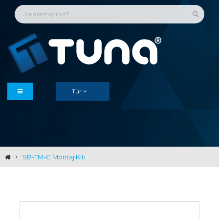
Tür
SB-TM-C Montaj Kiti