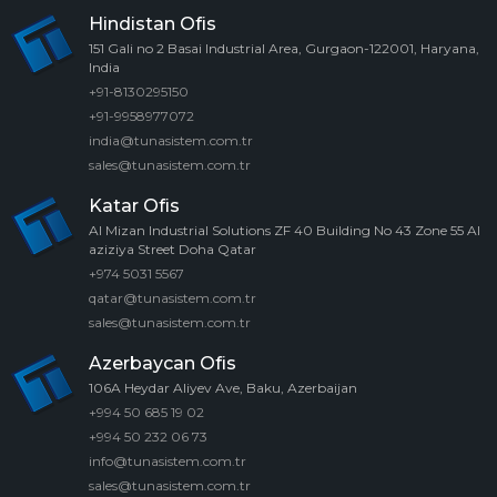
Hindistan Ofis
151 Gali no 2 Basai Industrial Area, Gurgaon-122001, Haryana,
India
+91-8130295150
+91-9958977072
india@tunasistem.com.tr
sales@tunasistem.com.tr
Katar Ofis
Al Mizan Industrial Solutions ZF 40 Building No 43 Zone 55 Al
aziziya Street Doha Qatar
+974 5031 5567
qatar@tunasistem.com.tr
sales@tunasistem.com.tr
Azerbaycan Ofis
106A Heydar Aliyev Ave, Baku, Azerbaijan
+994 50 685 19 02
+994 50 232 06 73
info@tunasistem.com.tr
sales@tunasistem.com.tr