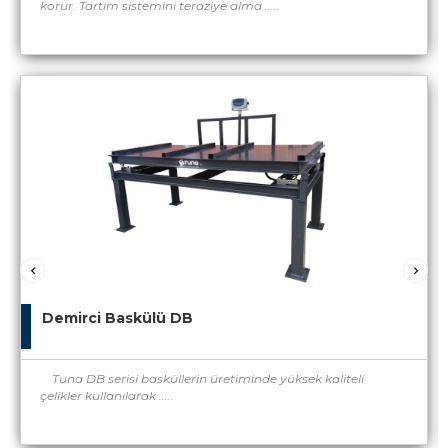
korur. Tartım sistemini teraziye alma .....
Demirci Baskülü DB
Tuna DB serisi basküllerin üretiminde yüksek kaliteli
çelikler kullanılarak .....