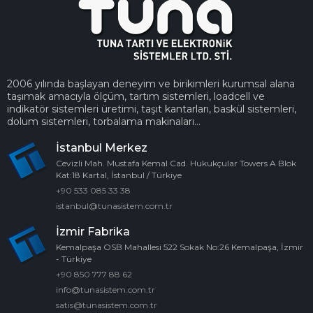
2006 yılında başlayan deneyim ve birikimleri kurumsal alana
taşımak amacıyla ölçüm, tartım sistemleri, loadcell ve
indikatör sistemleri üretimi, taşıt kantarları, baskül sistemleri,
dolum sistemleri, torbalama makinaları...
İstanbul Merkez
Cevizli Mah. Mustafa Kemal Cad. Hukukçular Towers A Blok
Kat:18 Kartal, İstanbul / Türkiye
+90 533 085 33 38
istanbul@tunasistem.com.tr
İzmir Fabrika
Kemalpaşa OSB Mahallesi 522 Sokak No:26 Kemalpaşa, İzmir
- Türkiye
+90 850 777 88 62
info@tunasistem.com.tr
satis@tunasistem.com.tr