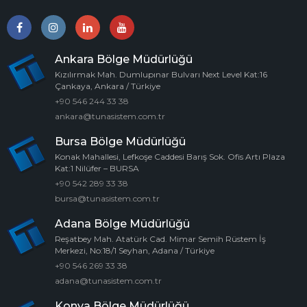
Ankara Bölge Müdürlüğü
Kızılırmak Mah. Dumlupınar Bulvarı Next Level Kat:16
Çankaya, Ankara / Türkiye
+90 546 244 33 38
ankara@tunasistem.com.tr
Bursa Bölge Müdürlüğü
Konak Mahallesi, Lefkoşe Caddesi Barış Sok. Ofis Artı Plaza
Kat:1 Nilüfer – BURSA
+90 542 289 33 38
bursa@tunasistem.com.tr
Adana Bölge Müdürlüğü
Reşatbey Mah. Atatürk Cad. Mimar Semih Rüstem İş
Merkezi, No:18/1 Seyhan, Adana / Türkiye
+90 546 269 33 38
adana@tunasistem.com.tr
Konya Bölge Müdürlüğü