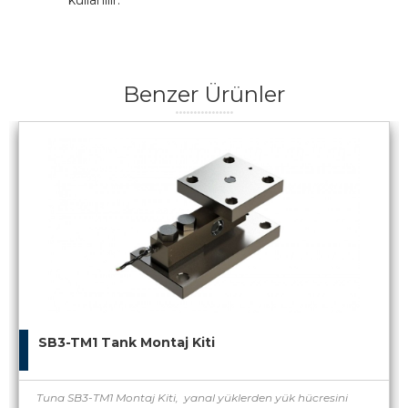
kullanılır.
Benzer Ürünler
SB3-TM1 Tank Montaj Kiti
Tuna SB3-TM1 Montaj Kiti, yanal yüklerden yük hücresini