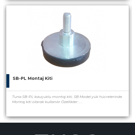
SB-PL Montaj Kiti
Tuna SB-PL kauçuklu montaj kiti, SB Model yük hücrelerinde
Montaj kiti olarak kullanılır.Özellikler:.....