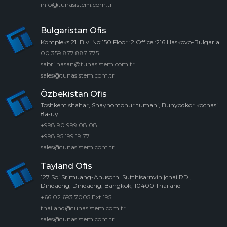
info@tunasistem.com.tr
Bulgaristan Ofis
Kompleks 21. Blv. No:150 Floor :2 Office :216 Haskovo-Bulgaria
00 359 877 887 775
sabri.hasan@tunasistem.com.tr
sales@tunasistem.com.tr
Özbekistan Ofis
Toshkent shahar, Shayhontohur tumani, Bunyodkor kochasi
8a-uy
+998 90 999 08 08
+998 95 199 19 77
sales@tunasistem.com.tr
Tayland Ofis
127 Soi Srimuang-Anusorn, Sutthisarnvinijchai RD.,
Dindaeng, Dindaeng, Bangkok, 10400 Thailand
+66 02 693 7005 Ext.195
thailand@tunasistem.com.tr
sales@tunasistem.com.tr