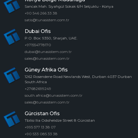
Sancak Mah. Siyahgül Sokak 6/H Selçuklu - Konya
+90 546 266 33 38
satis@tunasistem.com.tr
Dubai Ofis
P.O. Box: 9350, Sharjah, UAE.
+971554778170
dubai@tunasistem.com.tr
sales@tunasistem.com.tr
Güney Afrika Ofis
1262 Rosendene Road Newlands West, Durban 4037 Durban
South Africa
+27682699249
south.africa@tunasistem.com.tr
sales@tunasistem.com.tr
Gürcistan Ofis
Tbilisi Ilia Odıshelıdze Street 8 Gürcistan
+995 577 13 38 07
+90 533 085 33 38