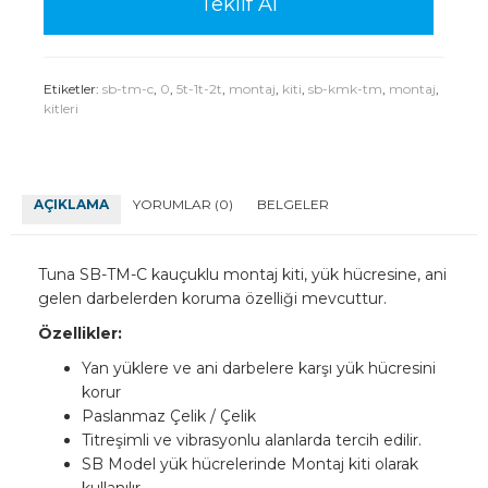
Teklif Al
Etiketler:
sb-tm-c
,
0
,
5t-1t-2t
,
montaj
,
kiti
,
sb-kmk-tm
,
montaj
,
kitleri
AÇIKLAMA
YORUMLAR (0)
BELGELER
Tuna SB-TM-C kauçuklu montaj kiti, yük hücresine, ani
gelen darbelerden koruma özelliği mevcuttur.
Özellikler:
Yan yüklere ve ani darbelere karşı yük hücresini
korur
Paslanmaz Çelik / Çelik
Titreşimli ve vibrasyonlu alanlarda tercih edilir.
SB Model yük hücrelerinde Montaj kiti olarak