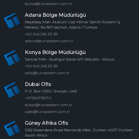
bursa@tunasistem.com.tr
Adana Bölge Müdürlüğü
Reşatbey Mah. Atatürk Cad. Mimar Semih Rüstem İş
Merkezi, No:18/1 Seyhan, Adana / Türkiye
+90 546 269 33 38
adana@tunasistem.com.tr
Konya Bölge Müdürlüğü
Sancak Mah. Siyahgül Sokak 6/H Selçuklu - Konya
+90 546 266 33 38
satis@tunasistem.com.tr
Dubai Ofis
P.O. Box: 9350, Sharjah, UAE.
+971554778170
dubai@tunasistem.com.tr
sales@tunasistem.com.tr
Güney Afrika Ofis
1262 Rosendene Road Newlands West, Durban 4037 Durban
South Africa