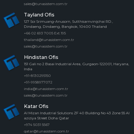
sales@tunasistem.com.tr
Tayland Ofis
127 Soi Srimuang-Anusorn, Sutthisarnvinijchai RD.,
Dindaeng, Dindaeng, Bangkok, 10400 Thailand
+66 02 693 7005 Ext.195
thailand@tunasistem.com.tr
sales@tunasistem.com.tr
Hindistan Ofis
151 Gali no 2 Basai Industrial Area, Gurgaon-122001, Haryana,
India
+91-8130295150
+91-9958977072
india@tunasistem.com.tr
sales@tunasistem.com.tr
Katar Ofis
Al Mizan Industrial Solutions ZF 40 Building No 43 Zone 55 Al
aziziya Street Doha Qatar
+974 5031 5567
qatar@tunasistem.com.tr