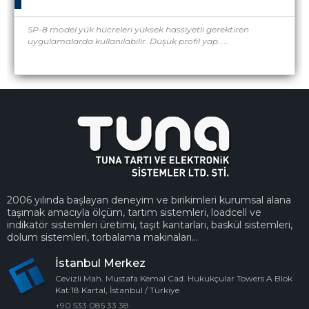
SP-8 model yük hücreleri yüksek hassiyetli gerektiren
uygulamalarda kullanılabilir. Düşük profil yap.....
2006 yılında başlayan deneyim ve birikimleri kurumsal alana
taşımak amacıyla ölçüm, tartım sistemleri, loadcell ve
indikatör sistemleri üretimi, taşıt kantarları, baskül sistemleri,
dolum sistemleri, torbalama makinaları...
İstanbul Merkez
Cevizli Mah. Mustafa Kemal Cad. Hukukçular Towers A Blok
Kat:18 Kartal, İstanbul / Türkiye
+90 533 085 33 38