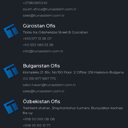
+27682699249
south.africa@tunasistem.com.tr
sales@tunasistem.com.tr
Gürcistan Ofis
Tbilisi Ilia Odıshelıdze Street 8 Gürcistan
+995 577 13 38 07
+90 533 085 33 38
info@tunasistem.com.tr
Bulgaristan Ofis
Kompleks 21. Blv. No:150 Floor :2 Office :216 Haskovo-Bulgaria
00 359 877 887 775
sabri.hasan@tunasistem.com.tr
sales@tunasistem.com.tr
Özbekistan Ofis
Toshkent shahar, Shayhontohur tumani, Bunyodkor kochasi
8a-uy
+998 90 999 08 08
+998 95 199 19 77