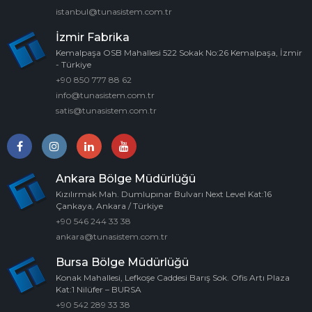
istanbul@tunasistem.com.tr
İzmir Fabrika
Kemalpaşa OSB Mahallesi 522 Sokak No:26 Kemalpaşa, İzmir
- Türkiye
+90 850 777 88 62
info@tunasistem.com.tr
satis@tunasistem.com.tr
Ankara Bölge Müdürlüğü
Kızılırmak Mah. Dumlupınar Bulvarı Next Level Kat:16
Çankaya, Ankara / Türkiye
+90 546 244 33 38
ankara@tunasistem.com.tr
Bursa Bölge Müdürlüğü
Konak Mahallesi, Lefkoşe Caddesi Barış Sok. Ofis Artı Plaza
Kat:1 Nilüfer – BURSA
+90 542 289 33 38