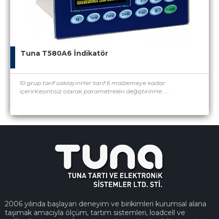
Tuna T580A6 İndikatör
10 grup tarif saklayınHer tarif 6 malzemeye kadar
içerirKesintisiz olarak parametreleri değiştirinHe.....
2006 yılında başlayan deneyim ve birikimleri kurumsal alana
taşımak amacıyla ölçüm, tartım sistemleri, loadcell ve