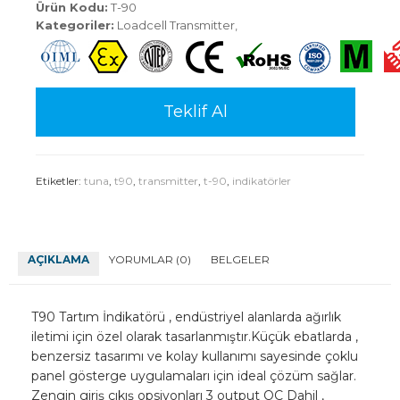
Ürün Kodu:
T-90
Kategoriler:
Loadcell Transmitter
,
Teklif Al
Etiketler:
tuna
,
t90
,
transmitter
,
t-90
,
indikatörler
AÇIKLAMA
YORUMLAR (0)
BELGELER
T90 Tartım İndikatörü , endüstriyel alanlarda ağırlık
iletimi için özel olarak tasarlanmıştır.Küçük ebatlarda ,
benzersiz tasarımı ve kolay kullanımı sayesinde çoklu
panel gösterge uygulamaları için ideal çözüm sağlar.
Zengin giriş çıkış opsiyonları 3 output OC Dahil ,