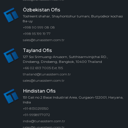
Özbekistan Ofis
Toshkent shahar, Shayhontohur tumani, Bunyodkor kochasi
8a-uy
+998 90 999 08 08
+998 95 199 19 77
sales@tunasistem.com.tr
Tayland Ofis
127 Soi Srimuang-Anusorn, Sutthisarnvinijchai RD.,
Dindaeng, Dindaeng, Bangkok, 10400 Thailand
+66 02 693 7005 Ext.195
thailand@tunasistem.com.tr
sales@tunasistem.com.tr
Hindistan Ofis
151 Gali no 2 Basai Industrial Area, Gurgaon-122001, Haryana,
India
+91-8130295150
+91-9958977072
india@tunasistem.com.tr
sales@tunasistem.com.tr