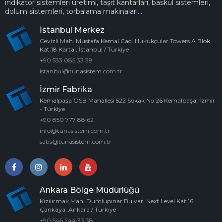
indikatör sistemleri üretimi, taşıt kantarları, baskül sistemleri,
dolum sistemleri, torbalama makinaları...
İstanbul Merkez
Cevizli Mah. Mustafa Kemal Cad. Hukukçular Towers A Blok
Kat:18 Kartal, İstanbul / Türkiye
+90 533 085 33 38
istanbul@tunasistem.com.tr
İzmir Fabrika
Kemalpaşa OSB Mahallesi 522 Sokak No:26 Kemalpaşa, İzmir
- Türkiye
+90 850 777 88 62
info@tunasistem.com.tr
satis@tunasistem.com.tr
Ankara Bölge Müdürlüğü
Kızılırmak Mah. Dumlupınar Bulvarı Next Level Kat:16
Çankaya, Ankara / Türkiye
+90 546 244 33 38