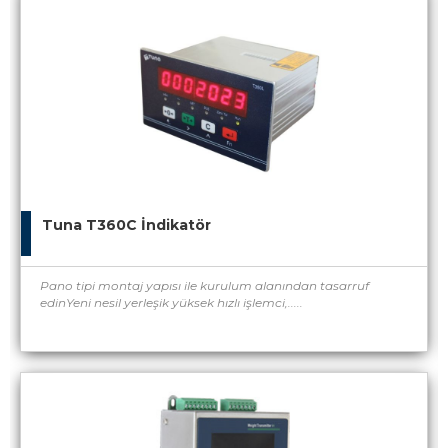
Tuna T360C İndikatör
Pano tipi montaj yapısı ile kurulum alanından tasarruf
edinYeni nesil yerleşik yüksek hızlı işlemci,.....