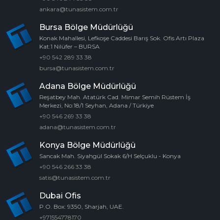
ankara@tunasistem.com.tr
Bursa Bölge Müdürlüğü
Konak Mahallesi, Lefkoşe Caddesi Barış Sok. Ofis Artı Plaza
Kat:1 Nilüfer – BURSA
+90 542 289 33 38
bursa@tunasistem.com.tr
Adana Bölge Müdürlüğü
Reşatbey Mah. Atatürk Cad. Mimar Semih Rüstem İş
Merkezi, No:18/1 Seyhan, Adana / Türkiye
+90 546 269 33 38
adana@tunasistem.com.tr
Konya Bölge Müdürlüğü
Sancak Mah. Siyahgül Sokak 6/H Selçuklu - Konya
+90 546 266 33 38
satis@tunasistem.com.tr
Dubai Ofis
P.O. Box: 9350, Sharjah, UAE.
+971554778170