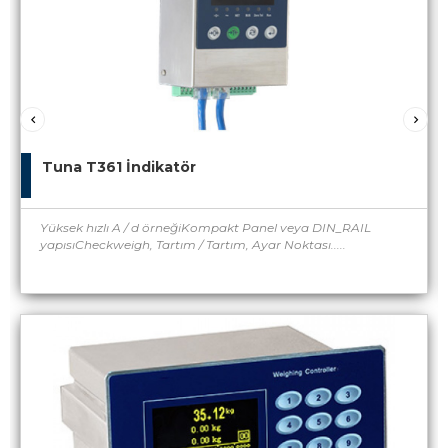
Tuna T361 İndikatör
Yüksek hızlı A / d örneğiKompakt Panel veya DIN_RAIL
yapısıCheckweigh, Tartım / Tartım, Ayar Noktası.....