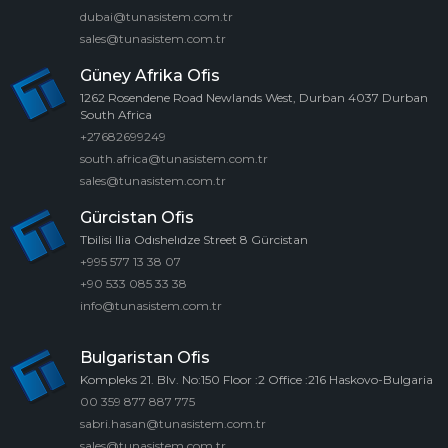
dubai@tunasistem.com.tr
sales@tunasistem.com.tr
Güney Afrika Ofis
1262 Rosendene Road Newlands West, Durban 4037 Durban
South Africa
+27682699249
south.africa@tunasistem.com.tr
sales@tunasistem.com.tr
Gürcistan Ofis
Tbilisi Ilia Odıshelıdze Street 8 Gürcistan
+995 577 13 38 07
+90 533 085 33 38
info@tunasistem.com.tr
Bulgaristan Ofis
Kompleks 21. Blv. No:150 Floor :2 Office :216 Haskovo-Bulgaria
00 359 877 887 775
sabri.hasan@tunasistem.com.tr
sales@tunasistem.com.tr