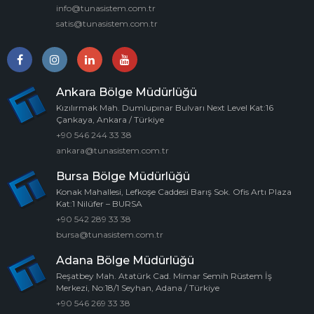
info@tunasistem.com.tr
satis@tunasistem.com.tr
Ankara Bölge Müdürlüğü
Kızılırmak Mah. Dumlupınar Bulvarı Next Level Kat:16
Çankaya, Ankara / Türkiye
+90 546 244 33 38
ankara@tunasistem.com.tr
Bursa Bölge Müdürlüğü
Konak Mahallesi, Lefkoşe Caddesi Barış Sok. Ofis Artı Plaza
Kat:1 Nilüfer – BURSA
+90 542 289 33 38
bursa@tunasistem.com.tr
Adana Bölge Müdürlüğü
Reşatbey Mah. Atatürk Cad. Mimar Semih Rüstem İş
Merkezi, No:18/1 Seyhan, Adana / Türkiye
+90 546 269 33 38