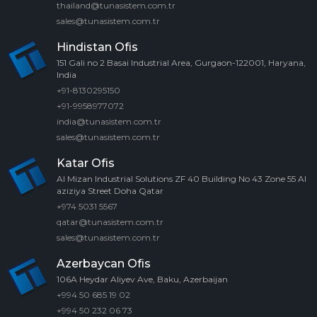
thailand@tunasistem.com.tr
sales@tunasistem.com.tr
Hindistan Ofis
151 Gali no 2 Basai Industrial Area, Gurgaon-122001, Haryana,
India
+91-8130295150
+91-9958977072
india@tunasistem.com.tr
sales@tunasistem.com.tr
Katar Ofis
Al Mizan Industrial Solutions ZF 40 Building No 43 Zone 55 Al
aziziya Street Doha Qatar
+974 5031 5567
qatar@tunasistem.com.tr
sales@tunasistem.com.tr
Azerbaycan Ofis
106A Heydar Aliyev Ave, Baku, Azerbaijan
+994 50 685 19 02
+994 50 232 06 73