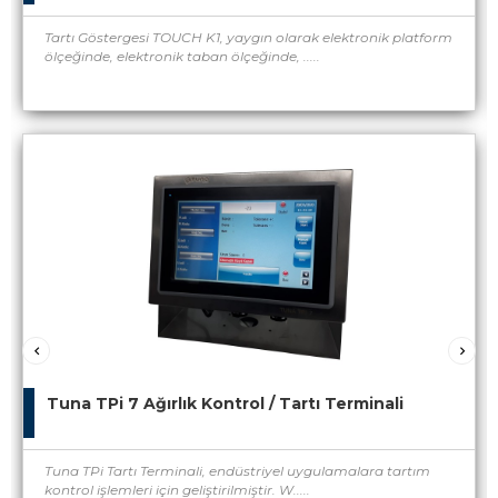
Tartı Göstergesi TOUCH K1, yaygın olarak elektronik platform
ölçeğinde, elektronik taban ölçeğinde, .....
Tuna TPi 7 Ağırlık Kontrol / Tartı Terminali
Tuna TPi Tartı Terminali, endüstriyel uygulamalara tartım
kontrol işlemleri için geliştirilmiştir. W.....