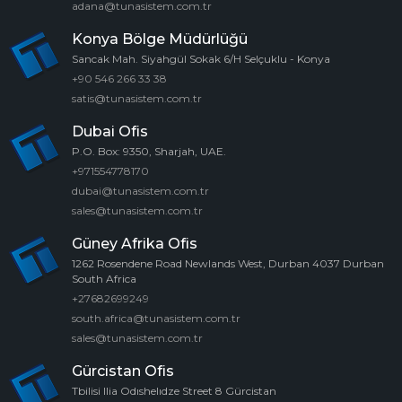
adana@tunasistem.com.tr
Konya Bölge Müdürlüğü
Sancak Mah. Siyahgül Sokak 6/H Selçuklu - Konya
+90 546 266 33 38
satis@tunasistem.com.tr
Dubai Ofis
P.O. Box: 9350, Sharjah, UAE.
+971554778170
dubai@tunasistem.com.tr
sales@tunasistem.com.tr
Güney Afrika Ofis
1262 Rosendene Road Newlands West, Durban 4037 Durban
South Africa
+27682699249
south.africa@tunasistem.com.tr
sales@tunasistem.com.tr
Gürcistan Ofis
Tbilisi Ilia Odıshelıdze Street 8 Gürcistan