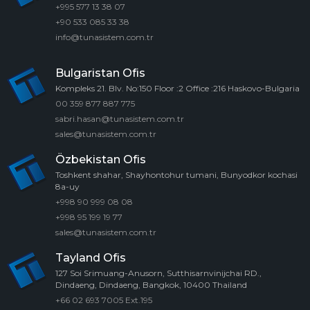
+995 577 13 38 07
+90 533 085 33 38
info@tunasistem.com.tr
Bulgaristan Ofis
Kompleks 21. Blv. No:150 Floor :2 Office :216 Haskovo-Bulgaria
00 359 877 887 775
sabri.hasan@tunasistem.com.tr
sales@tunasistem.com.tr
Özbekistan Ofis
Toshkent shahar, Shayhontohur tumani, Bunyodkor kochasi
8a-uy
+998 90 999 08 08
+998 95 199 19 77
sales@tunasistem.com.tr
Tayland Ofis
127 Soi Srimuang-Anusorn, Sutthisarnvinijchai RD.,
Dindaeng, Dindaeng, Bangkok, 10400 Thailand
+66 02 693 7005 Ext.195