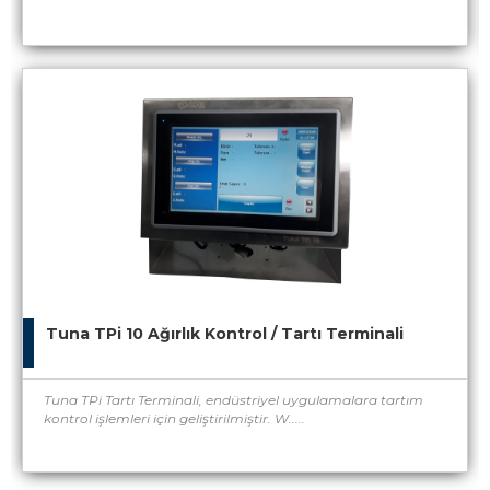
Tuna TPi 10 Ağırlık Kontrol / Tartı Terminali
Tuna TPi Tartı Terminali, endüstriyel uygulamalara tartım
kontrol işlemleri için geliştirilmiştir. W.....