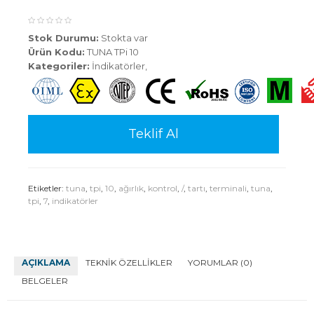
Stok Durumu:
Stokta var
Ürün Kodu:
TUNA TPi 10
Kategoriler:
İndikatörler
,
Teklif Al
Etiketler:
tuna
,
tpi
,
10
,
ağırlık
,
kontrol
,
/
,
tartı
,
terminali
,
tuna
,
tpi
,
7
,
indikatörler
AÇIKLAMA
TEKNIK ÖZELLIKLER
YORUMLAR (0)
BELGELER