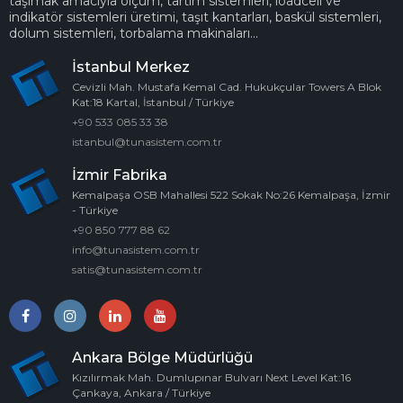
taşımak amacıyla ölçüm, tartım sistemleri, loadcell ve
indikatör sistemleri üretimi, taşıt kantarları, baskül sistemleri,
dolum sistemleri, torbalama makinaları...
İstanbul Merkez
Cevizli Mah. Mustafa Kemal Cad. Hukukçular Towers A Blok
Kat:18 Kartal, İstanbul / Türkiye
+90 533 085 33 38
istanbul@tunasistem.com.tr
İzmir Fabrika
Kemalpaşa OSB Mahallesi 522 Sokak No:26 Kemalpaşa, İzmir
- Türkiye
+90 850 777 88 62
info@tunasistem.com.tr
satis@tunasistem.com.tr
Ankara Bölge Müdürlüğü
Kızılırmak Mah. Dumlupınar Bulvarı Next Level Kat:16
Çankaya, Ankara / Türkiye