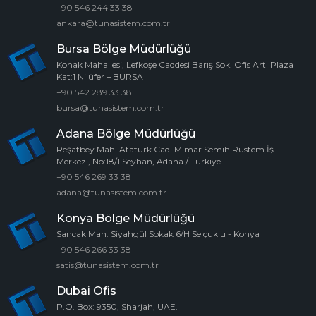
+90 546 244 33 38
ankara@tunasistem.com.tr
Bursa Bölge Müdürlüğü
Konak Mahallesi, Lefkoşe Caddesi Barış Sok. Ofis Artı Plaza
Kat:1 Nilüfer – BURSA
+90 542 289 33 38
bursa@tunasistem.com.tr
Adana Bölge Müdürlüğü
Reşatbey Mah. Atatürk Cad. Mimar Semih Rüstem İş
Merkezi, No:18/1 Seyhan, Adana / Türkiye
+90 546 269 33 38
adana@tunasistem.com.tr
Konya Bölge Müdürlüğü
Sancak Mah. Siyahgül Sokak 6/H Selçuklu - Konya
+90 546 266 33 38
satis@tunasistem.com.tr
Dubai Ofis
P.O. Box: 9350, Sharjah, UAE.