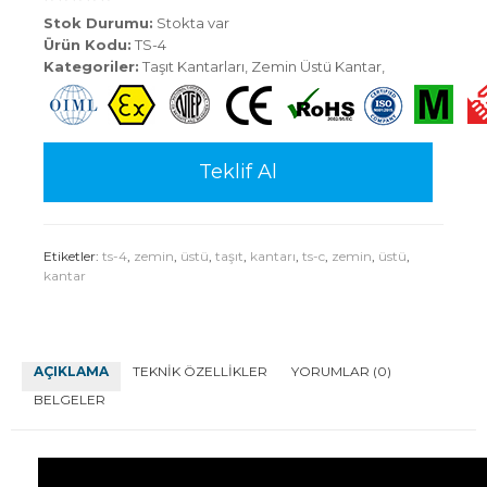
Stok Durumu:
Stokta var
Ürün Kodu:
TS-4
Kategoriler:
Taşıt Kantarları
,
Zemin Üstü Kantar
,
Teklif Al
Etiketler:
ts-4
,
zemin
,
üstü
,
taşıt
,
kantarı
,
ts-c
,
zemin
,
üstü
,
kantar
AÇIKLAMA
TEKNIK ÖZELLIKLER
YORUMLAR (0)
BELGELER