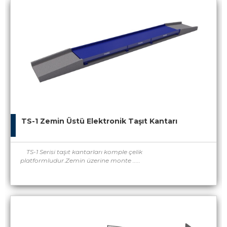
TS-1 Zemin Üstü Elektronik Taşıt Kantarı
TS-1 Serisi taşıt kantarları komple çelik
platformludur.Zemin üzerine monte .....