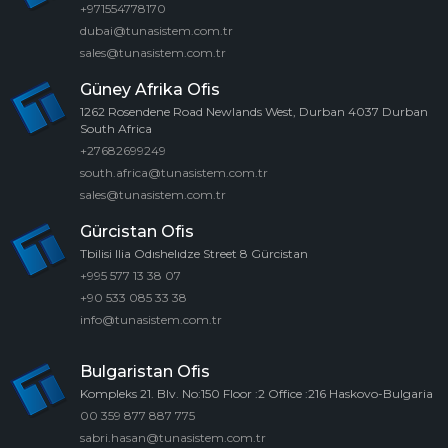
+971554778170
dubai@tunasistem.com.tr
sales@tunasistem.com.tr
Güney Afrika Ofis
1262 Rosendene Road Newlands West, Durban 4037 Durban
South Africa
+27682699249
south.africa@tunasistem.com.tr
sales@tunasistem.com.tr
Gürcistan Ofis
Tbilisi Ilia Odıshelıdze Street 8 Gürcistan
+995 577 13 38 07
+90 533 085 33 38
info@tunasistem.com.tr
Bulgaristan Ofis
Kompleks 21. Blv. No:150 Floor :2 Office :216 Haskovo-Bulgaria
00 359 877 887 775
sabri.hasan@tunasistem.com.tr