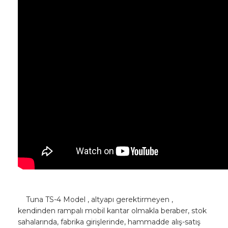
Tuna TS-4 Model , altyapı gerektirmeyen ,
kendinden rampalı mobil kantar olmakla beraber, stok
sahalarında, fabrika girişlerinde, hammadde alış-satış