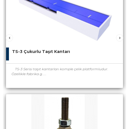
TS-3 Çukurlu Taşıt Kantarı
TS-3 Serisi taşıt kantarları komple çelik platformludur.
Özellikle fabrika g.....