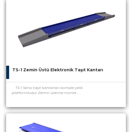
TS-1 Zemin Üstü Elektronik Taşıt Kantarı
TS-1 Serisi taşıt kantarları komple çelik
platformludur.Zemin üzerine monte .....