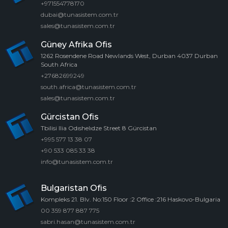
+971554778170
dubai@tunasistem.com.tr
sales@tunasistem.com.tr
Güney Afrika Ofis
1262 Rosendene Road Newlands West, Durban 4037 Durban
South Africa
+27682699249
south.africa@tunasistem.com.tr
sales@tunasistem.com.tr
Gürcistan Ofis
Tbilisi Ilia Odıshelıdze Street 8 Gürcistan
+995 577 13 38 07
+90 533 085 33 38
info@tunasistem.com.tr
Bulgaristan Ofis
Kompleks 21. Blv. No:150 Floor :2 Office :216 Haskovo-Bulgaria
00 359 877 887 775
sabri.hasan@tunasistem.com.tr