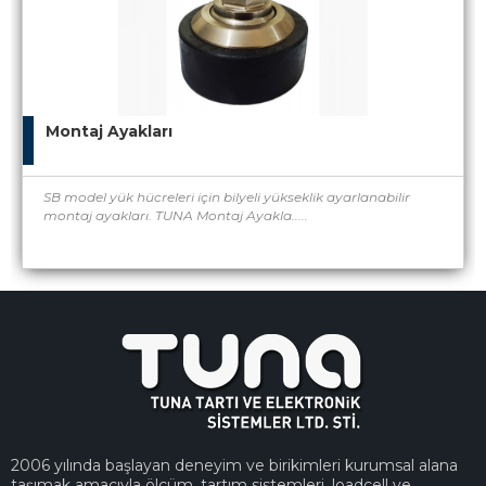
Montaj Ayakları
SB model yük hücreleri için bilyeli yükseklik ayarlanabilir
montaj ayakları. TUNA Montaj Ayakla.....
2006 yılında başlayan deneyim ve birikimleri kurumsal alana
taşımak amacıyla ölçüm, tartım sistemleri, loadcell ve