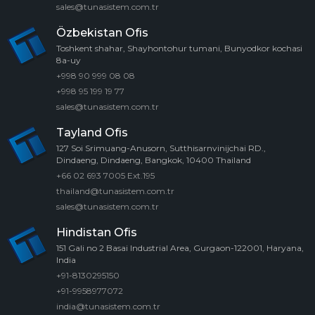
sales@tunasistem.com.tr
Özbekistan Ofis
Toshkent shahar, Shayhontohur tumani, Bunyodkor kochasi
8a-uy
+998 90 999 08 08
+998 95 199 19 77
sales@tunasistem.com.tr
Tayland Ofis
127 Soi Srimuang-Anusorn, Sutthisarnvinijchai RD.,
Dindaeng, Dindaeng, Bangkok, 10400 Thailand
+66 02 693 7005 Ext.195
thailand@tunasistem.com.tr
sales@tunasistem.com.tr
Hindistan Ofis
151 Gali no 2 Basai Industrial Area, Gurgaon-122001, Haryana,
India
+91-8130295150
+91-9958977072
india@tunasistem.com.tr