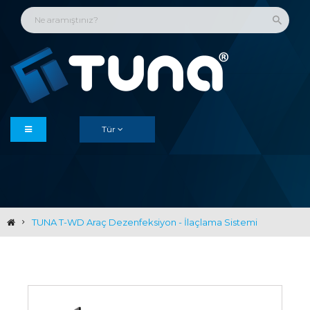
Tür
TUNA T-WD Araç Dezenfeksiyon - İlaçlama Sistemi