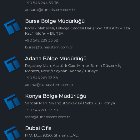
+90 546 244 33 38
ankara@tunasistem.com.tr
Bursa Bölge Müdürlüğü
Konak Mahallesi, Lefkoşe Caddesi Barış Sok. Ofis Artı Plaza
Kat:1 Nilüfer – BURSA
+90 542 289 33 38
bursa@tunasistem.com.tr
Adana Bölge Müdürlüğü
Reşatbey Mah. Atatürk Cad. Mimar Semih Rüstem İş
Merkezi, No:18/1 Seyhan, Adana / Türkiye
+90 546 269 33 38
adana@tunasistem.com.tr
Konya Bölge Müdürlüğü
Sancak Mah. Siyahgül Sokak 6/H Selçuklu - Konya
+90 546 266 33 38
satis@tunasistem.com.tr
Dubai Ofis
P.O. Box: 9350, Sharjah, UAE.