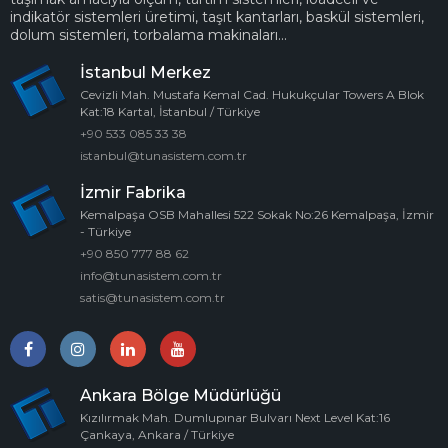
indikatör sistemleri üretimi, taşıt kantarları, baskül sistemleri,
dolum sistemleri, torbalama makinaları...
İstanbul Merkez
Cevizli Mah. Mustafa Kemal Cad. Hukukçular Towers A Blok
Kat:18 Kartal, İstanbul / Türkiye
+90 533 085 33 38
istanbul@tunasistem.com.tr
İzmir Fabrika
Kemalpaşa OSB Mahallesi 522 Sokak No:26 Kemalpaşa, İzmir
- Türkiye
+90 850 777 88 62
info@tunasistem.com.tr
satis@tunasistem.com.tr
Ankara Bölge Müdürlüğü
Kızılırmak Mah. Dumlupınar Bulvarı Next Level Kat:16
Çankaya, Ankara / Türkiye