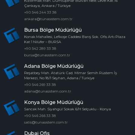
Kızılırmak Mah. Dumlupınar Bulvarı Next Level Kat:16
Çankaya, Ankara / Türkiye
+90 546 244 33 38
ankara@tunasistem.com.tr
Bursa Bölge Müdürlüğü
Konak Mahallesi, Lefkoşe Caddesi Barış Sok. Ofis Artı Plaza
Kat:1 Nilüfer – BURSA
+90 542 289 33 38
bursa@tunasistem.com.tr
Adana Bölge Müdürlüğü
Reşatbey Mah. Atatürk Cad. Mimar Semih Rüstem İş
Merkezi, No:18/1 Seyhan, Adana / Türkiye
+90 546 269 33 38
adana@tunasistem.com.tr
Konya Bölge Müdürlüğü
Sancak Mah. Siyahgül Sokak 6/H Selçuklu - Konya
+90 546 266 33 38
satis@tunasistem.com.tr
Dubai Ofis