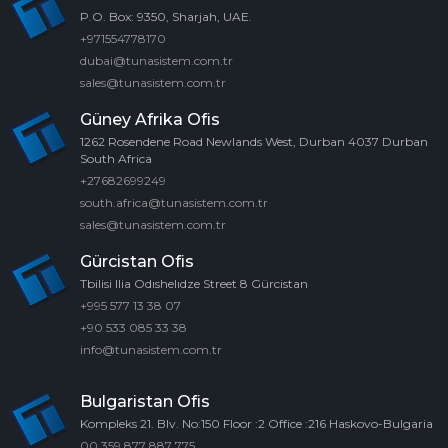
P.O. Box: 9350, Sharjah, UAE.
+971554778170
dubai@tunasistem.com.tr
sales@tunasistem.com.tr
Güney Afrika Ofis
1262 Rosendene Road Newlands West, Durban 4037 Durban
South Africa
+27682699249
south.africa@tunasistem.com.tr
sales@tunasistem.com.tr
Gürcistan Ofis
Tbilisi Ilia Odıshelıdze Street 8 Gürcistan
+995 577 13 38 07
+90 533 085 33 38
info@tunasistem.com.tr
Bulgaristan Ofis
Kompleks 21. Blv. No:150 Floor :2 Office :216 Haskovo-Bulgaria
00 359 877 887 775