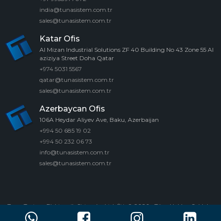
india@tunasistem.com.tr
sales@tunasistem.com.tr
Katar Ofis
Al Mizan Industrial Solutions ZF 40 Building No 43 Zone 55 Al
aziziya Street Doha Qatar
+974 5031 5567
qatar@tunasistem.com.tr
sales@tunasistem.com.tr
Azerbaycan Ofis
106A Heydar Aliyev Ave, Baku, Azerbaijan
+994 50 685 19 02
+994 50 232 06 73
info@tunasistem.com.tr
sales@tunasistem.com.tr
Tuna Tartı ve Elektronik Sistemler Ltd. Şti. © 2026 - Tüm Hakları Saklıdır.