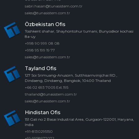
sabri.hasan@tunasistem.com.tr
sales@tunasistem.com.tr
Özbekistan Ofis
Toshkent shahar, Shayhontohur tumani, Bunyodkor kochasi
8a-uy
+998 90 999 08 08
+998 95 199 19 77
sales@tunasistem.com.tr
Tayland Ofis
127 Soi Srimuang-Anusorn, Sutthisarnvinijchai RD.,
Dindaeng, Dindaeng, Bangkok, 10400 Thailand
+66 02 693 7005 Ext.195
thailand@tunasistem.com.tr
sales@tunasistem.com.tr
Hindistan Ofis
151 Gali no 2 Basai Industrial Area, Gurgaon-122001, Haryana,
India
+91-8130295150
+91-9958977072